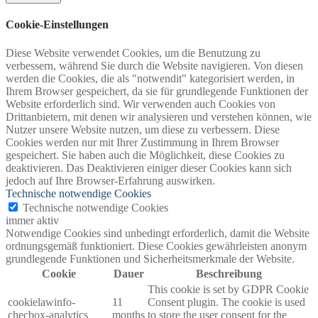
Cookie-Einstellungen
Diese Website verwendet Cookies, um die Benutzung zu
verbessern, während Sie durch die Website navigieren. Von diesen
werden die Cookies, die als "notwendit" kategorisiert werden, in
Ihrem Browser gespeichert, da sie für grundlegende Funktionen der
Website erforderlich sind. Wir verwenden auch Cookies von
Drittanbietern, mit denen wir analysieren und verstehen können, wie
Nutzer unsere Website nutzen, um diese zu verbessern. Diese
Cookies werden nur mit Ihrer Zustimmung in Ihrem Browser
gespeichert. Sie haben auch die Möglichkeit, diese Cookies zu
deaktivieren. Das Deaktivieren einiger dieser Cookies kann sich
jedoch auf Ihre Browser-Erfahrung auswirken.
Technische notwendige Cookies
Technische notwendige Cookies
immer aktiv
Notwendige Cookies sind unbedingt erforderlich, damit die Website
ordnungsgemäß funktioniert. Diese Cookies gewährleisten anonym
grundlegende Funktionen und Sicherheitsmerkmale der Website.
Cookie
Dauer
Beschreibung
This cookie is set by GDPR Cookie
cookielawinfo-
11
Consent plugin. The cookie is used
checbox-analytics
months
to store the user consent for the