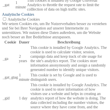
This cookies is installed by Google Universal
1
_gat
Analytics to throttle the request rate to limit the
minute
colllection of data on high traffic sites.
Analytische Cookies
Analytische Cookies
Wir setzen Cookies ein, um Ihr Nutzerverhalten besser zu verstehen
und Sie bei Ihrer Navigation auf unserer Internetseite zu
unterstützen. Wir nutzen diese Daten außerdem, um die Website
noch besser an Ihre Bedürfnisse anzupassen.
Cookie
Dauer
Beschreibung
This cookie is installed by Google Analytics. The
cookie is used to calculate visitor, session,
2
campaign data and keep track of site usage for
_ga
years
the site's analytics report. The cookies store
information anonymously and assign a randomly
generated number to identify unique visitors.
1
This cookie is set by Google and is used to
_gat_gtag
minute
distinguish users.
This cookie is installed by Google Analytics. The
cookie is used to store information of how
visitors use a website and helps in creating an
_gid
1 day
analytics report of how the website is doing. The
data collected including the number visitors, the
source where they have come from, and the