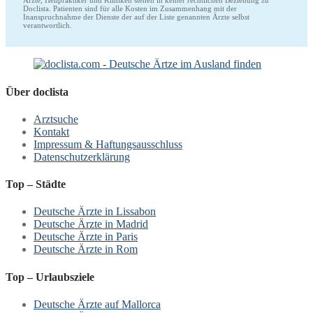
Ärzte, Heilpraktiker und Kliniken stehen in keiner rechtlichen Beziehung zu
Doclista. Patienten sind für alle Kosten im Zusammenhang mit der
Inanspruchnahme der Dienste der auf der Liste genannten Ärzte selbst
verantwortlich.
Über doclista
Arztsuche
Kontakt
Impressum & Haftungsausschluss
Datenschutzerklärung
Top – Städte
Deutsche Ärzte in Lissabon
Deutsche Ärzte in Madrid
Deutsche Ärzte in Paris
Deutsche Ärzte in Rom
Top – Urlaubsziele
Deutsche Ärzte auf Mallorca