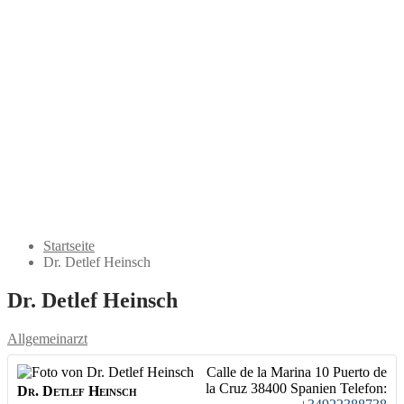
DEUTSCHE ALLGEMEINÄRZTE IN TSCHECHIEN
DEUTSCHE KINDERÄRZTE IN TSCHECHIEN
DEUTSCHE ZAHNÄRZTE IN TSCHECHIEN
DEUTSCHE ÄRZTE AUF ZYPERN
DEUTSCHE ALLGEMEINÄRZTE AUF ZYPERN
DEUTSCHE ZAHNÄRZTE AUF ZYPERN
KONTAKT
Startseite
Dr. Detlef Heinsch
Dr. Detlef Heinsch
Allgemeinarzt
Calle de la Marina 10
Puerto de
la Cruz
38400
Spanien
Telefon
:
Dr.
Detlef
Heinsch