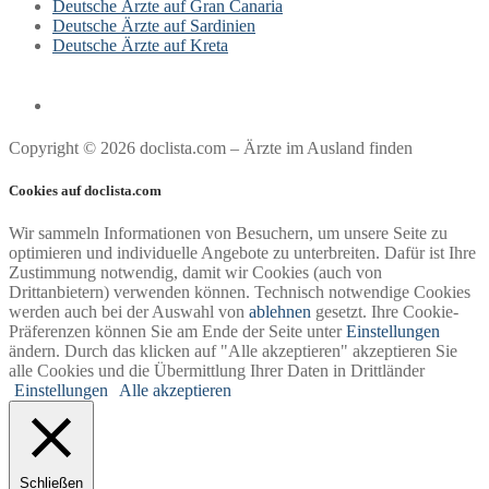
Deutsche Ärzte auf Gran Canaria
Deutsche Ärzte auf Sardinien
Deutsche Ärzte auf Kreta
Copyright © 2026 doclista.com – Ärzte im Ausland finden
Cookies auf doclista.com
Wir sammeln Informationen von Besuchern, um unsere Seite zu
optimieren und individuelle Angebote zu unterbreiten. Dafür ist Ihre
Zustimmung notwendig, damit wir Cookies (auch von
Drittanbietern) verwenden können. Technisch notwendige Cookies
werden auch bei der Auswahl von
ablehnen
gesetzt. Ihre Cookie-
Präferenzen können Sie am Ende der Seite unter
Einstellungen
ändern. Durch das klicken auf "Alle akzeptieren" akzeptieren Sie
alle Cookies und die Übermittlung Ihrer Daten in Drittländer
Einstellungen
Alle akzeptieren
Schließen