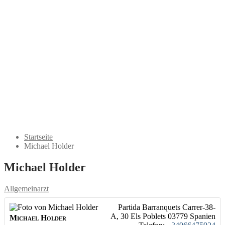
DEUTSCHE ALLGEMEINÄRZTE IN TSCHECHIEN
DEUTSCHE KINDERÄRZTE IN TSCHECHIEN
DEUTSCHE ZAHNÄRZTE IN TSCHECHIEN
DEUTSCHE ÄRZTE AUF ZYPERN
DEUTSCHE ALLGEMEINÄRZTE AUF ZYPERN
DEUTSCHE ZAHNÄRZTE AUF ZYPERN
KONTAKT
Startseite
Michael Holder
Michael Holder
Allgemeinarzt
Partida Barranquets Carrer-38-
A, 30
Els Poblets
03779
Spanien
Michael
Holder