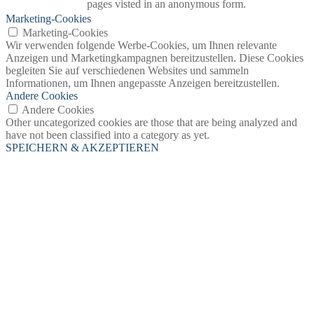
pages visted in an anonymous form.
Marketing-Cookies
Marketing-Cookies
Wir verwenden folgende Werbe-Cookies, um Ihnen relevante
Anzeigen und Marketingkampagnen bereitzustellen. Diese Cookies
begleiten Sie auf verschiedenen Websites und sammeln
Informationen, um Ihnen angepasste Anzeigen bereitzustellen.
Andere Cookies
Andere Cookies
Other uncategorized cookies are those that are being analyzed and
have not been classified into a category as yet.
SPEICHERN & AKZEPTIEREN