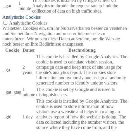
This cookies is installed by Google Universal
1
_gat
Analytics to throttle the request rate to limit the
minute
colllection of data on high traffic sites.
Analytische Cookies
Analytische Cookies
Wir setzen Cookies ein, um Ihr Nutzerverhalten besser zu verstehen
und Sie bei Ihrer Navigation auf unserer Internetseite zu
unterstützen. Wir nutzen diese Daten außerdem, um die Website
noch besser an Ihre Bedürfnisse anzupassen.
Cookie
Dauer
Beschreibung
This cookie is installed by Google Analytics. The
cookie is used to calculate visitor, session,
2
campaign data and keep track of site usage for
_ga
years
the site's analytics report. The cookies store
information anonymously and assign a randomly
generated number to identify unique visitors.
1
This cookie is set by Google and is used to
_gat_gtag
minute
distinguish users.
This cookie is installed by Google Analytics. The
cookie is used to store information of how
visitors use a website and helps in creating an
_gid
1 day
analytics report of how the website is doing. The
data collected including the number visitors, the
source where they have come from, and the