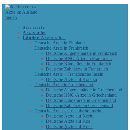
Zum
Menü
Schließen
Inhalt
springen
Startseite
Arztsuche
Länder-Arztsuche
Deutsche Ärzte in Finnland
Deutsche Ärzte in Frankreich
Deutsche Allgemeinärzte in Frankreich
Deutsche HNO-Ärtze in Frankreich
Deutsche Kinderärzte in Frankreich
Deutsche Zahnärzte in Frankreich
Deutsche Ärzte – Französische Inseln
Deutsche Ärzte auf Korsika
Deutsche Ärzte in Griechenland
Deutsche Allgemeinärzte in Griechenland
Deutsche HNO-Ärtze in Griechenland
Deutsche Kinderärzte in Griechenland
Deutsche Zahnärzte in Griechenland
Deutsche Ärzte – Griechische Inseln
Deutsche Ärzte auf Korfu
Deutsche Ärzte auf Kos
Deutsche Ärzte auf Kreta