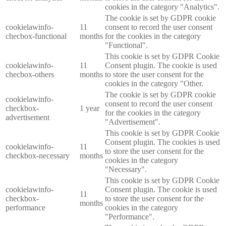
cookies in the category "Analytics".
The cookie is set by GDPR cookie
cookielawinfo-
11
consent to record the user consent
checbox-functional
months
for the cookies in the category
"Functional".
This cookie is set by GDPR Cookie
cookielawinfo-
11
Consent plugin. The cookie is used
checbox-others
months
to store the user consent for the
cookies in the category "Other.
The cookie is set by GDPR cookie
cookielawinfo-
consent to record the user consent
checkbox-
1 year
for the cookies in the category
advertisement
"Advertisement".
This cookie is set by GDPR Cookie
Consent plugin. The cookies is used
cookielawinfo-
11
to store the user consent for the
checkbox-necessary
months
cookies in the category
"Necessary".
This cookie is set by GDPR Cookie
cookielawinfo-
Consent plugin. The cookie is used
11
checkbox-
to store the user consent for the
months
performance
cookies in the category
"Performance".