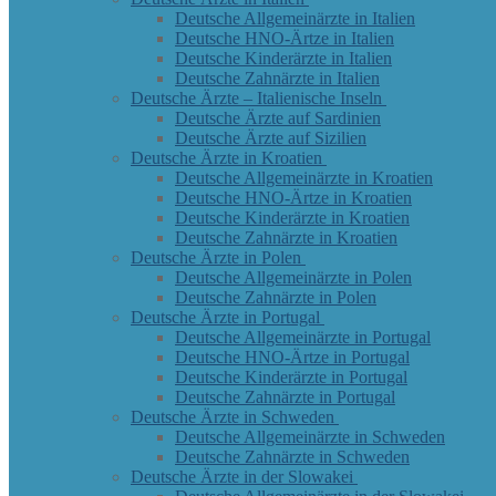
Deutsche Allgemeinärzte in Italien
Deutsche HNO-Ärtze in Italien
Deutsche Kinderärzte in Italien
Deutsche Zahnärzte in Italien
Deutsche Ärzte – Italienische Inseln
Deutsche Ärzte auf Sardinien
Deutsche Ärzte auf Sizilien
Deutsche Ärzte in Kroatien
Deutsche Allgemeinärzte in Kroatien
Deutsche HNO-Ärtze in Kroatien
Deutsche Kinderärzte in Kroatien
Deutsche Zahnärzte in Kroatien
Deutsche Ärzte in Polen
Deutsche Allgemeinärzte in Polen
Deutsche Zahnärzte in Polen
Deutsche Ärzte in Portugal
Deutsche Allgemeinärzte in Portugal
Deutsche HNO-Ärtze in Portugal
Deutsche Kinderärzte in Portugal
Deutsche Zahnärzte in Portugal
Deutsche Ärzte in Schweden
Deutsche Allgemeinärzte in Schweden
Deutsche Zahnärzte in Schweden
Deutsche Ärzte in der Slowakei