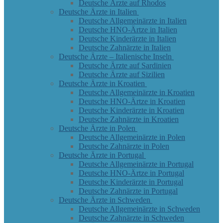
Deutsche Ärzte auf Rhodos
Deutsche Ärzte in Italien
Deutsche Allgemeinärzte in Italien
Deutsche HNO-Ärtze in Italien
Deutsche Kinderärzte in Italien
Deutsche Zahnärzte in Italien
Deutsche Ärzte – Italienische Inseln
Deutsche Ärzte auf Sardinien
Deutsche Ärzte auf Sizilien
Deutsche Ärzte in Kroatien
Deutsche Allgemeinärzte in Kroatien
Deutsche HNO-Ärtze in Kroatien
Deutsche Kinderärzte in Kroatien
Deutsche Zahnärzte in Kroatien
Deutsche Ärzte in Polen
Deutsche Allgemeinärzte in Polen
Deutsche Zahnärzte in Polen
Deutsche Ärzte in Portugal
Deutsche Allgemeinärzte in Portugal
Deutsche HNO-Ärtze in Portugal
Deutsche Kinderärzte in Portugal
Deutsche Zahnärzte in Portugal
Deutsche Ärzte in Schweden
Deutsche Allgemeinärzte in Schweden
Deutsche Zahnärzte in Schweden