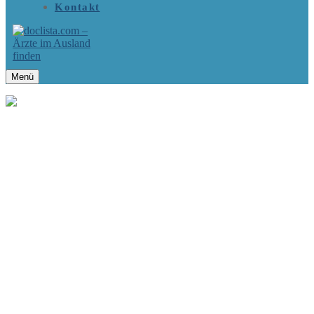
Kontakt
Menü
STARTSEITE
ARZTSUCHE
LÄNDER-ARZTSUCHE
DEUTSCHE ÄRZTE IN FINNLAND
DEUTSCHE ÄRZTE IN FRANKREICH
DEUTSCHE ALLGEMEINÄRZTE IN FRANKREICH
DEUTSCHE HNO-ÄRTZE IN FRANKREICH
DEUTSCHE KINDERÄRZTE IN FRANKREICH
DEUTSCHE ZAHNÄRZTE IN FRANKREICH