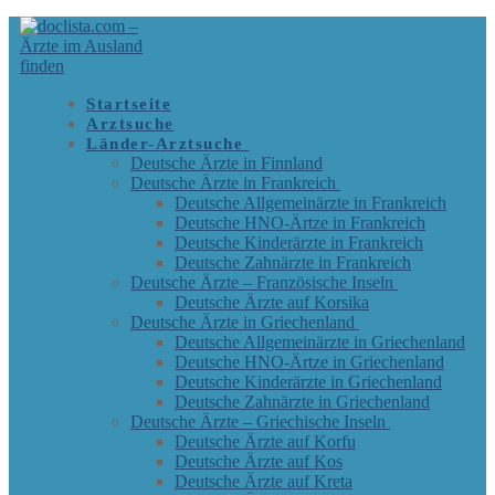
Zum
Menü
Schließen
Inhalt
springen
Startseite
Arztsuche
Länder-Arztsuche
Deutsche Ärzte in Finnland
Deutsche Ärzte in Frankreich
Deutsche Allgemeinärzte in Frankreich
Deutsche HNO-Ärtze in Frankreich
Deutsche Kinderärzte in Frankreich
Deutsche Zahnärzte in Frankreich
Deutsche Ärzte – Französische Inseln
Deutsche Ärzte auf Korsika
Deutsche Ärzte in Griechenland
Deutsche Allgemeinärzte in Griechenland
Deutsche HNO-Ärtze in Griechenland
Deutsche Kinderärzte in Griechenland
Deutsche Zahnärzte in Griechenland
Deutsche Ärzte – Griechische Inseln
Deutsche Ärzte auf Korfu
Deutsche Ärzte auf Kos
Deutsche Ärzte auf Kreta