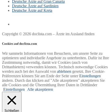
Deutsche Ärzte auf Gran Canaria
Deutsche Ärzte auf Sardinien
Deutsche Ärzte auf Kreta
Copyright © 2026 doclista.com – Ärzte im Ausland finden
Cookies auf doclista.com
Wir sammeln Informationen von Besuchern, um unsere Seite zu
optimieren und individuelle Angebote zu unterbreiten. Dafür ist Ihre
Zustimmung notwendig, damit wir Cookies (auch von
Drittanbietern) verwenden können. Technisch notwendige Cookies
werden auch bei der Auswahl von
ablehnen
gesetzt. Ihre Cookie-
Präferenzen können Sie am Ende der Seite unter
Einstellungen
ändern. Durch das klicken auf "Alle akzeptieren" akzeptieren Sie
alle Cookies und die Übermittlung Ihrer Daten in Drittländer
Einstellungen
Alle akzeptieren
Schließen