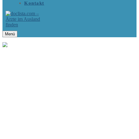
Kontakt
Menü
STARTSEITE
ARZTSUCHE
LÄNDER-ARZTSUCHE
DEUTSCHE ÄRZTE IN FINNLAND
DEUTSCHE ÄRZTE IN FRANKREICH
DEUTSCHE ALLGEMEINÄRZTE IN FRANKREICH
DEUTSCHE HNO-ÄRTZE IN FRANKREICH
DEUTSCHE KINDERÄRZTE IN FRANKREICH
DEUTSCHE ZAHNÄRZTE IN FRANKREICH