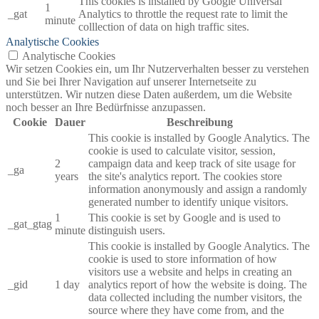
This cookies is installed by Google Universal
1
_gat
Analytics to throttle the request rate to limit the
minute
colllection of data on high traffic sites.
Analytische Cookies
Analytische Cookies
Wir setzen Cookies ein, um Ihr Nutzerverhalten besser zu verstehen
und Sie bei Ihrer Navigation auf unserer Internetseite zu
unterstützen. Wir nutzen diese Daten außerdem, um die Website
noch besser an Ihre Bedürfnisse anzupassen.
Cookie
Dauer
Beschreibung
This cookie is installed by Google Analytics. The
cookie is used to calculate visitor, session,
2
campaign data and keep track of site usage for
_ga
years
the site's analytics report. The cookies store
information anonymously and assign a randomly
generated number to identify unique visitors.
1
This cookie is set by Google and is used to
_gat_gtag
minute
distinguish users.
This cookie is installed by Google Analytics. The
cookie is used to store information of how
visitors use a website and helps in creating an
_gid
1 day
analytics report of how the website is doing. The
data collected including the number visitors, the
source where they have come from, and the