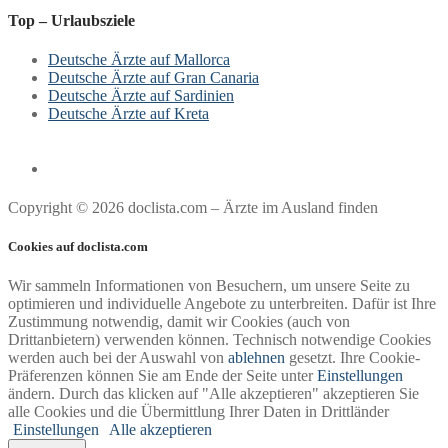
Top – Urlaubsziele
Deutsche Ärzte auf Mallorca
Deutsche Ärzte auf Gran Canaria
Deutsche Ärzte auf Sardinien
Deutsche Ärzte auf Kreta
Copyright © 2026 doclista.com – Ärzte im Ausland finden
Cookies auf doclista.com
Wir sammeln Informationen von Besuchern, um unsere Seite zu
optimieren und individuelle Angebote zu unterbreiten. Dafür ist Ihre
Zustimmung notwendig, damit wir Cookies (auch von
Drittanbietern) verwenden können. Technisch notwendige Cookies
werden auch bei der Auswahl von
ablehnen
gesetzt. Ihre Cookie-
Präferenzen können Sie am Ende der Seite unter
Einstellungen
ändern. Durch das klicken auf "Alle akzeptieren" akzeptieren Sie
alle Cookies und die Übermittlung Ihrer Daten in Drittländer
Einstellungen
Alle akzeptieren