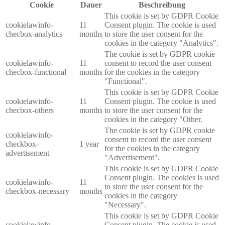
Cookie
Dauer
Beschreibung
This cookie is set by GDPR Cookie
cookielawinfo-
11
Consent plugin. The cookie is used
checbox-analytics
months
to store the user consent for the
cookies in the category "Analytics".
The cookie is set by GDPR cookie
cookielawinfo-
11
consent to record the user consent
checbox-functional
months
for the cookies in the category
"Functional".
This cookie is set by GDPR Cookie
cookielawinfo-
11
Consent plugin. The cookie is used
checbox-others
months
to store the user consent for the
cookies in the category "Other.
The cookie is set by GDPR cookie
cookielawinfo-
consent to record the user consent
checkbox-
1 year
for the cookies in the category
advertisement
"Advertisement".
This cookie is set by GDPR Cookie
Consent plugin. The cookies is used
cookielawinfo-
11
to store the user consent for the
checkbox-necessary
months
cookies in the category
"Necessary".
This cookie is set by GDPR Cookie
cookielawinfo-
Consent plugin. The cookie is used