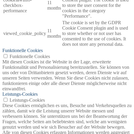
11
checkbox-
to store the user consent for the
months
performance
cookies in the category
"Performance".
The cookie is set by the GDPR
Cookie Consent plugin and is used
11
viewed_cookie_policy
to store whether or not user has
months
consented to the use of cookies. It
does not store any personal data.
Funktionelle Cookies
Funktionelle Cookies
Mit diesen Cookies ist die Website in der Lage, erweiterte
Funktionalität und Personalisierung bereitzustellen. Sie können von
uns oder von Drittanbietern gesetzt werden, deren Dienste wir auf
unseren Seiten verwenden. Wenn Sie diese Cookies nicht zulassen,
funktionieren einige oder alle dieser Dienste möglicherweise nicht
einwandfrei.
Leistungs-Cookies
Leistungs-Cookies
Diese Cookies ermöglichen es uns, Besuche und Verkehrsquellen zu
zählen, damit wir die Leistung unserer Website messen und
verbessern können. Sie unterstützen uns bei der Beantwortung der
Fragen, welche Seiten am beliebtesten sind, welche am wenigsten
genutzt werden und wie sich Besucher auf der Website bewegen.
Alle von diesen Cookies erfassten Informationen werden aggregiert