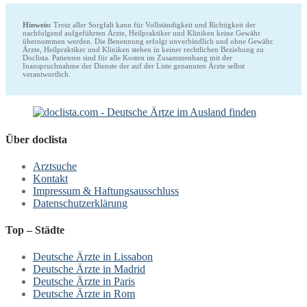
Hinweis:
Trotz aller Sorgfalt kann für Vollständigkeit und Richtigkeit der
nachfolgend aufgeführten Ärzte, Heilpraktiker und Kliniken keine Gewähr
übernommen werden. Die Benennung erfolgt unverbindlich und ohne Gewähr.
Ärzte, Heilpraktiker und Kliniken stehen in keiner rechtlichen Beziehung zu
Doclista. Patienten sind für alle Kosten im Zusammenhang mit der
Inanspruchnahme der Dienste der auf der Liste genannten Ärzte selbst
verantwortlich.
Über doclista
Arztsuche
Kontakt
Impressum & Haftungsausschluss
Datenschutzerklärung
Top – Städte
Deutsche Ärzte in Lissabon
Deutsche Ärzte in Madrid
Deutsche Ärzte in Paris
Deutsche Ärzte in Rom