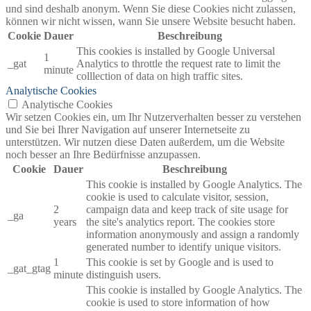
und sind deshalb anonym. Wenn Sie diese Cookies nicht zulassen,
können wir nicht wissen, wann Sie unsere Website besucht haben.
Cookie
Dauer
Beschreibung
This cookies is installed by Google Universal
1
_gat
Analytics to throttle the request rate to limit the
minute
colllection of data on high traffic sites.
Analytische Cookies
Analytische Cookies
Wir setzen Cookies ein, um Ihr Nutzerverhalten besser zu verstehen
und Sie bei Ihrer Navigation auf unserer Internetseite zu
unterstützen. Wir nutzen diese Daten außerdem, um die Website
noch besser an Ihre Bedürfnisse anzupassen.
Cookie
Dauer
Beschreibung
This cookie is installed by Google Analytics. The
cookie is used to calculate visitor, session,
2
campaign data and keep track of site usage for
_ga
years
the site's analytics report. The cookies store
information anonymously and assign a randomly
generated number to identify unique visitors.
1
This cookie is set by Google and is used to
_gat_gtag
minute
distinguish users.
This cookie is installed by Google Analytics. The
cookie is used to store information of how