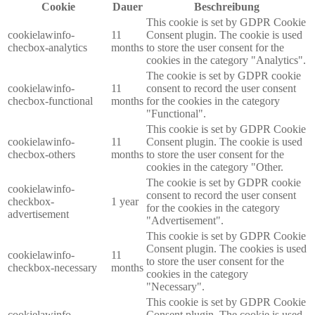
Cookie
Dauer
Beschreibung
This cookie is set by GDPR Cookie
cookielawinfo-
11
Consent plugin. The cookie is used
checbox-analytics
months
to store the user consent for the
cookies in the category "Analytics".
The cookie is set by GDPR cookie
cookielawinfo-
11
consent to record the user consent
checbox-functional
months
for the cookies in the category
"Functional".
This cookie is set by GDPR Cookie
cookielawinfo-
11
Consent plugin. The cookie is used
checbox-others
months
to store the user consent for the
cookies in the category "Other.
The cookie is set by GDPR cookie
cookielawinfo-
consent to record the user consent
checkbox-
1 year
for the cookies in the category
advertisement
"Advertisement".
This cookie is set by GDPR Cookie
Consent plugin. The cookies is used
cookielawinfo-
11
to store the user consent for the
checkbox-necessary
months
cookies in the category
"Necessary".
This cookie is set by GDPR Cookie
cookielawinfo-
Consent plugin. The cookie is used