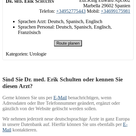
Edf.King Edward Apt.602
Dr. med.
Erik
Schulten
Marbella
29602
Spanien
Telefon
:
+34952775443
Mobil
:
+34699175981
Sprachen Arzt: Deutsch, Spanisch, Englisch
Sprachen Personal: Deutsch, Spanisch, Englisch,
Französisch
Route planen
Kategorien:
Urologie
Sind Sie
Dr. med. Erik Schulten
oder kennen Sie
diesen Arzt?
Gerne können Sie uns per
E-Mail
benachrichtigen, wenn
Adressdaten oder Ihre Telefonnummer geändert, ergänzt oder
gänzlich von der Website gelöscht werden sollen.
Wir nehmen jederzeit neue deutschsprachige Ärzte in ganz Europa
in unsere Datenbank auf. Hierfür können Sie uns ebenfalls per
E-
Mail
kontaktieren.