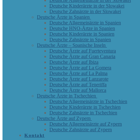
Deutsche Allgemeinärzte in der Slowakei
Deutsche Kinderärzte in der Slowakei
Deutsche Zahnärzte in der Slowakei
Deutsche Ärzte in Spanien
Deutsche Allgemeinärzte in Spanien
Deutsche HNO-Ärtze in Spanien
Deutsche Kinderärzte in Spanien
Deutsche Zahnärzte in Spanien
Deutsche Ärzte – Spanische Inseln
Deutsche Ärzte auf Fuerteventura
Deutsche Ärzte auf Gran Canaria
Deutsche Ärzte auf Ibiza
Deutsche Ärzte auf La Gomera
Deutsche Ärzte auf La Palma
Deutsche Ärzte auf Lanzarote
Deutsche Ärzte auf Teneriffa
Deutsche Ärzte auf Mallorca
Deutsche Ärzte in Tschechien
Deutsche Allgemeinärzte in Tschechien
Deutsche Kinderärzte in Tschechien
Deutsche Zahnärzte in Tschechien
Deutsche Ärzte auf Zypern
Deutsche Allgemeinärzte auf Zypern
Deutsche Zahnärzte auf Zypern
Kontakt