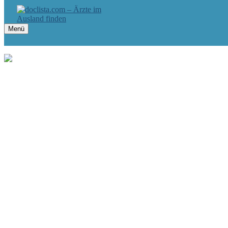
Menü
STARTSEITE
ARZTSUCHE
LÄNDER-ARZTSUCHE
DEUTSCHE ÄRZTE IN FINNLAND
DEUTSCHE ÄRZTE IN FRANKREICH
DEUTSCHE ALLGEMEINÄRZTE IN FRANKREICH
DEUTSCHE HNO-ÄRTZE IN FRANKREICH
DEUTSCHE KINDERÄRZTE IN FRANKREICH
DEUTSCHE ZAHNÄRZTE IN FRANKREICH