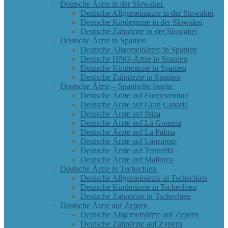
Deutsche Ärzte in der Slowakei
Deutsche Allgemeinärzte in der Slowakei
Deutsche Kinderärzte in der Slowakei
Deutsche Zahnärzte in der Slowakei
Deutsche Ärzte in Spanien
Deutsche Allgemeinärzte in Spanien
Deutsche HNO-Ärtze in Spanien
Deutsche Kinderärzte in Spanien
Deutsche Zahnärzte in Spanien
Deutsche Ärzte – Spanische Inseln
Deutsche Ärzte auf Fuerteventura
Deutsche Ärzte auf Gran Canaria
Deutsche Ärzte auf Ibiza
Deutsche Ärzte auf La Gomera
Deutsche Ärzte auf La Palma
Deutsche Ärzte auf Lanzarote
Deutsche Ärzte auf Teneriffa
Deutsche Ärzte auf Mallorca
Deutsche Ärzte in Tschechien
Deutsche Allgemeinärzte in Tschechien
Deutsche Kinderärzte in Tschechien
Deutsche Zahnärzte in Tschechien
Deutsche Ärzte auf Zypern
Deutsche Allgemeinärzte auf Zypern
Deutsche Zahnärzte auf Zypern