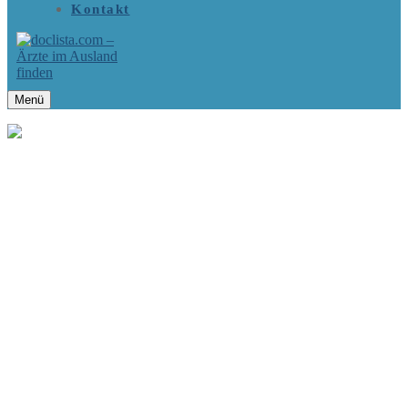
Kontakt
Menü
STARTSEITE
ARZTSUCHE
LÄNDER-ARZTSUCHE
DEUTSCHE ÄRZTE IN FINNLAND
DEUTSCHE ÄRZTE IN FRANKREICH
DEUTSCHE ALLGEMEINÄRZTE IN FRANKREICH
DEUTSCHE HNO-ÄRTZE IN FRANKREICH
DEUTSCHE KINDERÄRZTE IN FRANKREICH
DEUTSCHE ZAHNÄRZTE IN FRANKREICH