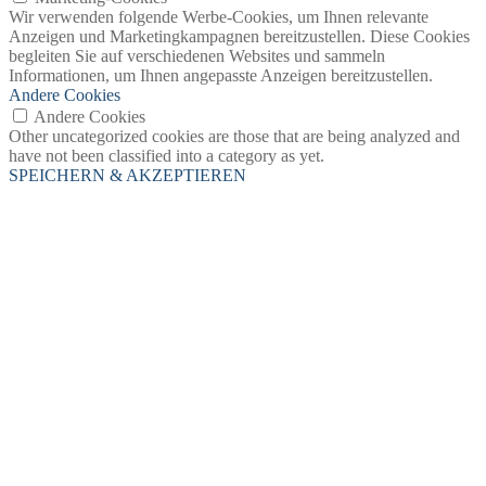
Wir verwenden folgende Werbe-Cookies, um Ihnen relevante
Anzeigen und Marketingkampagnen bereitzustellen. Diese Cookies
begleiten Sie auf verschiedenen Websites und sammeln
Informationen, um Ihnen angepasste Anzeigen bereitzustellen.
Andere Cookies
Andere Cookies
Other uncategorized cookies are those that are being analyzed and
have not been classified into a category as yet.
SPEICHERN & AKZEPTIEREN