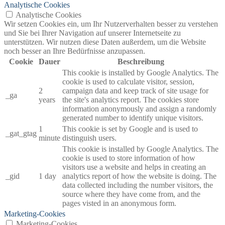
Analytische Cookies
Analytische Cookies
Wir setzen Cookies ein, um Ihr Nutzerverhalten besser zu verstehen
und Sie bei Ihrer Navigation auf unserer Internetseite zu
unterstützen. Wir nutzen diese Daten außerdem, um die Website
noch besser an Ihre Bedürfnisse anzupassen.
Cookie
Dauer
Beschreibung
This cookie is installed by Google Analytics. The
cookie is used to calculate visitor, session,
2
campaign data and keep track of site usage for
_ga
years
the site's analytics report. The cookies store
information anonymously and assign a randomly
generated number to identify unique visitors.
1
This cookie is set by Google and is used to
_gat_gtag
minute
distinguish users.
This cookie is installed by Google Analytics. The
cookie is used to store information of how
visitors use a website and helps in creating an
_gid
1 day
analytics report of how the website is doing. The
data collected including the number visitors, the
source where they have come from, and the
pages visted in an anonymous form.
Marketing-Cookies
Marketing-Cookies