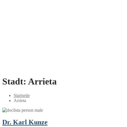
DEUTSCHE ALLGEMEINÄRZTE IN TSCHECHIEN
DEUTSCHE KINDERÄRZTE IN TSCHECHIEN
DEUTSCHE ZAHNÄRZTE IN TSCHECHIEN
DEUTSCHE ÄRZTE AUF ZYPERN
DEUTSCHE ALLGEMEINÄRZTE AUF ZYPERN
DEUTSCHE ZAHNÄRZTE AUF ZYPERN
KONTAKT
Stadt:
Arrieta
Startseite
Arrieta
Dr. Karl Kunze