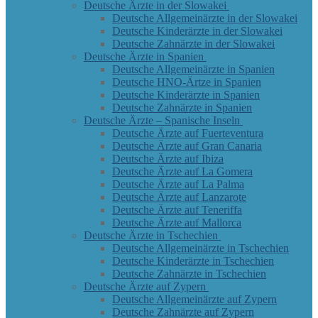
Deutsche Ärzte in der Slowakei
Deutsche Allgemeinärzte in der Slowakei
Deutsche Kinderärzte in der Slowakei
Deutsche Zahnärzte in der Slowakei
Deutsche Ärzte in Spanien
Deutsche Allgemeinärzte in Spanien
Deutsche HNO-Ärtze in Spanien
Deutsche Kinderärzte in Spanien
Deutsche Zahnärzte in Spanien
Deutsche Ärzte – Spanische Inseln
Deutsche Ärzte auf Fuerteventura
Deutsche Ärzte auf Gran Canaria
Deutsche Ärzte auf Ibiza
Deutsche Ärzte auf La Gomera
Deutsche Ärzte auf La Palma
Deutsche Ärzte auf Lanzarote
Deutsche Ärzte auf Teneriffa
Deutsche Ärzte auf Mallorca
Deutsche Ärzte in Tschechien
Deutsche Allgemeinärzte in Tschechien
Deutsche Kinderärzte in Tschechien
Deutsche Zahnärzte in Tschechien
Deutsche Ärzte auf Zypern
Deutsche Allgemeinärzte auf Zypern
Deutsche Zahnärzte auf Zypern