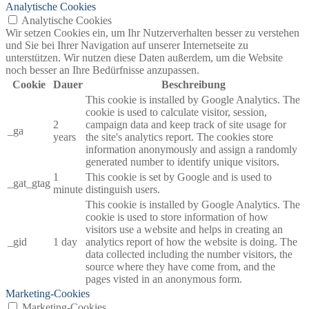
Analytische Cookies
Analytische Cookies
Wir setzen Cookies ein, um Ihr Nutzerverhalten besser zu verstehen
und Sie bei Ihrer Navigation auf unserer Internetseite zu
unterstützen. Wir nutzen diese Daten außerdem, um die Website
noch besser an Ihre Bedürfnisse anzupassen.
Cookie
Dauer
Beschreibung
This cookie is installed by Google Analytics. The
cookie is used to calculate visitor, session,
2
campaign data and keep track of site usage for
_ga
years
the site's analytics report. The cookies store
information anonymously and assign a randomly
generated number to identify unique visitors.
1
This cookie is set by Google and is used to
_gat_gtag
minute
distinguish users.
This cookie is installed by Google Analytics. The
cookie is used to store information of how
visitors use a website and helps in creating an
_gid
1 day
analytics report of how the website is doing. The
data collected including the number visitors, the
source where they have come from, and the
pages visted in an anonymous form.
Marketing-Cookies
Marketing-Cookies