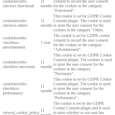
cookielawinfo-
11
consent to record the user consent
checbox-functional
months
for the cookies in the category
"Functional".
This cookie is set by GDPR Cookie
cookielawinfo-
11
Consent plugin. The cookie is used
checbox-others
months
to store the user consent for the
cookies in the category "Other.
The cookie is set by GDPR cookie
cookielawinfo-
consent to record the user consent
checkbox-
1 year
for the cookies in the category
advertisement
"Advertisement".
This cookie is set by GDPR Cookie
Consent plugin. The cookies is used
cookielawinfo-
11
to store the user consent for the
checkbox-necessary
months
cookies in the category
"Necessary".
This cookie is set by GDPR Cookie
cookielawinfo-
Consent plugin. The cookie is used
11
checkbox-
to store the user consent for the
months
performance
cookies in the category
"Performance".
The cookie is set by the GDPR
Cookie Consent plugin and is used
11
viewed_cookie_policy
to store whether or not user has
months