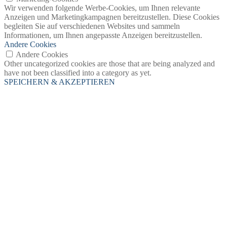
Wir verwenden folgende Werbe-Cookies, um Ihnen relevante
Anzeigen und Marketingkampagnen bereitzustellen. Diese Cookies
begleiten Sie auf verschiedenen Websites und sammeln
Informationen, um Ihnen angepasste Anzeigen bereitzustellen.
Andere Cookies
Andere Cookies
Other uncategorized cookies are those that are being analyzed and
have not been classified into a category as yet.
SPEICHERN & AKZEPTIEREN