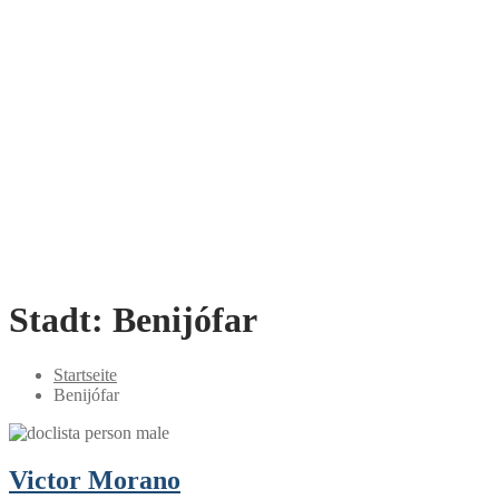
DEUTSCHE ALLGEMEINÄRZTE IN TSCHECHIEN
DEUTSCHE KINDERÄRZTE IN TSCHECHIEN
DEUTSCHE ZAHNÄRZTE IN TSCHECHIEN
DEUTSCHE ÄRZTE AUF ZYPERN
DEUTSCHE ALLGEMEINÄRZTE AUF ZYPERN
DEUTSCHE ZAHNÄRZTE AUF ZYPERN
KONTAKT
Stadt:
Benijófar
Startseite
Benijófar
Victor Morano