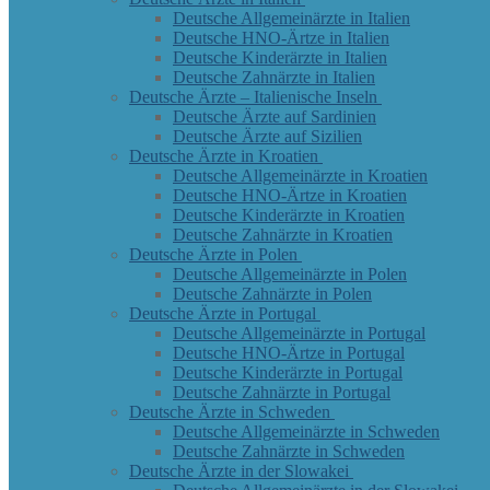
Deutsche Allgemeinärzte in Italien
Deutsche HNO-Ärtze in Italien
Deutsche Kinderärzte in Italien
Deutsche Zahnärzte in Italien
Deutsche Ärzte – Italienische Inseln
Deutsche Ärzte auf Sardinien
Deutsche Ärzte auf Sizilien
Deutsche Ärzte in Kroatien
Deutsche Allgemeinärzte in Kroatien
Deutsche HNO-Ärtze in Kroatien
Deutsche Kinderärzte in Kroatien
Deutsche Zahnärzte in Kroatien
Deutsche Ärzte in Polen
Deutsche Allgemeinärzte in Polen
Deutsche Zahnärzte in Polen
Deutsche Ärzte in Portugal
Deutsche Allgemeinärzte in Portugal
Deutsche HNO-Ärtze in Portugal
Deutsche Kinderärzte in Portugal
Deutsche Zahnärzte in Portugal
Deutsche Ärzte in Schweden
Deutsche Allgemeinärzte in Schweden
Deutsche Zahnärzte in Schweden
Deutsche Ärzte in der Slowakei