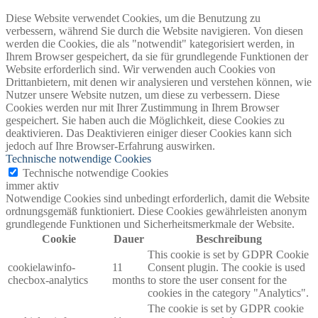
Diese Website verwendet Cookies, um die Benutzung zu
verbessern, während Sie durch die Website navigieren. Von diesen
werden die Cookies, die als "notwendit" kategorisiert werden, in
Ihrem Browser gespeichert, da sie für grundlegende Funktionen der
Website erforderlich sind. Wir verwenden auch Cookies von
Drittanbietern, mit denen wir analysieren und verstehen können, wie
Nutzer unsere Website nutzen, um diese zu verbessern. Diese
Cookies werden nur mit Ihrer Zustimmung in Ihrem Browser
gespeichert. Sie haben auch die Möglichkeit, diese Cookies zu
deaktivieren. Das Deaktivieren einiger dieser Cookies kann sich
jedoch auf Ihre Browser-Erfahrung auswirken.
Technische notwendige Cookies
Technische notwendige Cookies
immer aktiv
Notwendige Cookies sind unbedingt erforderlich, damit die Website
ordnungsgemäß funktioniert. Diese Cookies gewährleisten anonym
grundlegende Funktionen und Sicherheitsmerkmale der Website.
Cookie
Dauer
Beschreibung
This cookie is set by GDPR Cookie
cookielawinfo-
11
Consent plugin. The cookie is used
checbox-analytics
months
to store the user consent for the
cookies in the category "Analytics".
The cookie is set by GDPR cookie