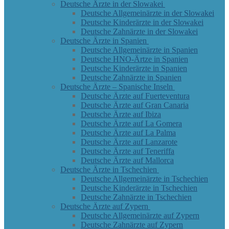
Deutsche Ärzte in der Slowakei
Deutsche Allgemeinärzte in der Slowakei
Deutsche Kinderärzte in der Slowakei
Deutsche Zahnärzte in der Slowakei
Deutsche Ärzte in Spanien
Deutsche Allgemeinärzte in Spanien
Deutsche HNO-Ärtze in Spanien
Deutsche Kinderärzte in Spanien
Deutsche Zahnärzte in Spanien
Deutsche Ärzte – Spanische Inseln
Deutsche Ärzte auf Fuerteventura
Deutsche Ärzte auf Gran Canaria
Deutsche Ärzte auf Ibiza
Deutsche Ärzte auf La Gomera
Deutsche Ärzte auf La Palma
Deutsche Ärzte auf Lanzarote
Deutsche Ärzte auf Teneriffa
Deutsche Ärzte auf Mallorca
Deutsche Ärzte in Tschechien
Deutsche Allgemeinärzte in Tschechien
Deutsche Kinderärzte in Tschechien
Deutsche Zahnärzte in Tschechien
Deutsche Ärzte auf Zypern
Deutsche Allgemeinärzte auf Zypern
Deutsche Zahnärzte auf Zypern