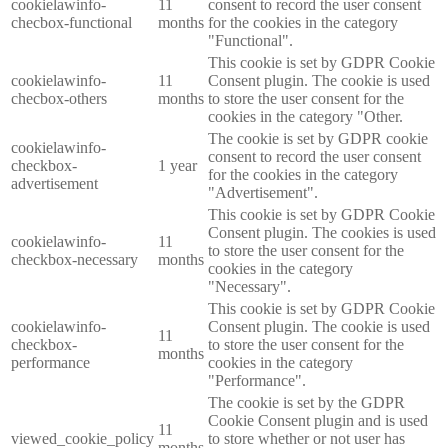
cookielawinfo-
11
consent to record the user consent
checbox-functional
months
for the cookies in the category
"Functional".
This cookie is set by GDPR Cookie
cookielawinfo-
11
Consent plugin. The cookie is used
checbox-others
months
to store the user consent for the
cookies in the category "Other.
The cookie is set by GDPR cookie
cookielawinfo-
consent to record the user consent
checkbox-
1 year
for the cookies in the category
advertisement
"Advertisement".
This cookie is set by GDPR Cookie
Consent plugin. The cookies is used
cookielawinfo-
11
to store the user consent for the
checkbox-necessary
months
cookies in the category
"Necessary".
This cookie is set by GDPR Cookie
cookielawinfo-
Consent plugin. The cookie is used
11
checkbox-
to store the user consent for the
months
performance
cookies in the category
"Performance".
The cookie is set by the GDPR
Cookie Consent plugin and is used
11
viewed_cookie_policy
to store whether or not user has
months