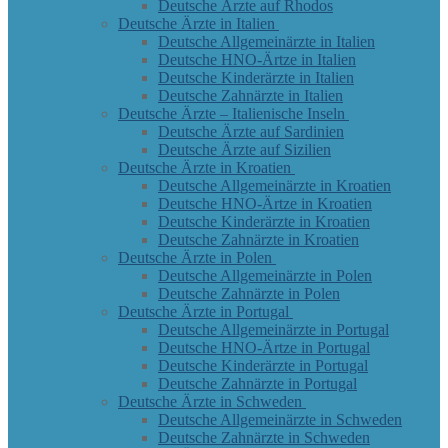
Deutsche Ärzte auf Rhodos
Deutsche Ärzte in Italien
Deutsche Allgemeinärzte in Italien
Deutsche HNO-Ärtze in Italien
Deutsche Kinderärzte in Italien
Deutsche Zahnärzte in Italien
Deutsche Ärzte – Italienische Inseln
Deutsche Ärzte auf Sardinien
Deutsche Ärzte auf Sizilien
Deutsche Ärzte in Kroatien
Deutsche Allgemeinärzte in Kroatien
Deutsche HNO-Ärtze in Kroatien
Deutsche Kinderärzte in Kroatien
Deutsche Zahnärzte in Kroatien
Deutsche Ärzte in Polen
Deutsche Allgemeinärzte in Polen
Deutsche Zahnärzte in Polen
Deutsche Ärzte in Portugal
Deutsche Allgemeinärzte in Portugal
Deutsche HNO-Ärtze in Portugal
Deutsche Kinderärzte in Portugal
Deutsche Zahnärzte in Portugal
Deutsche Ärzte in Schweden
Deutsche Allgemeinärzte in Schweden
Deutsche Zahnärzte in Schweden