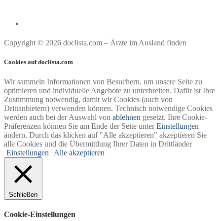
Copyright © 2026 doclista.com – Ärzte im Ausland finden
Cookies auf doclista.com
Wir sammeln Informationen von Besuchern, um unsere Seite zu
optimieren und individuelle Angebote zu unterbreiten. Dafür ist Ihre
Zustimmung notwendig, damit wir Cookies (auch von
Drittanbietern) verwenden können. Technisch notwendige Cookies
werden auch bei der Auswahl von
ablehnen
gesetzt. Ihre Cookie-
Präferenzen können Sie am Ende der Seite unter
Einstellungen
ändern. Durch das klicken auf "Alle akzeptieren" akzeptieren Sie
alle Cookies und die Übermittlung Ihrer Daten in Drittländer
Einstellungen
Alle akzeptieren
Schließen
Cookie-Einstellungen