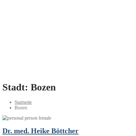
DEUTSCHE ALLGEMEINÄRZTE IN TSCHECHIEN
DEUTSCHE KINDERÄRZTE IN TSCHECHIEN
DEUTSCHE ZAHNÄRZTE IN TSCHECHIEN
DEUTSCHE ÄRZTE AUF ZYPERN
DEUTSCHE ALLGEMEINÄRZTE AUF ZYPERN
DEUTSCHE ZAHNÄRZTE AUF ZYPERN
KONTAKT
Stadt:
Bozen
Startseite
Bozen
Dr. med. Heike Böttcher