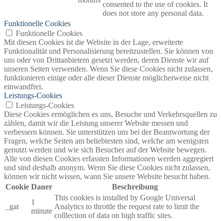
consented to the use of cookies. It
does not store any personal data.
Funktionelle Cookies
Funktionelle Cookies
Mit diesen Cookies ist die Website in der Lage, erweiterte
Funktionalität und Personalisierung bereitzustellen. Sie können von
uns oder von Drittanbietern gesetzt werden, deren Dienste wir auf
unseren Seiten verwenden. Wenn Sie diese Cookies nicht zulassen,
funktionieren einige oder alle dieser Dienste möglicherweise nicht
einwandfrei.
Leistungs-Cookies
Leistungs-Cookies
Diese Cookies ermöglichen es uns, Besuche und Verkehrsquellen zu
zählen, damit wir die Leistung unserer Website messen und
verbessern können. Sie unterstützen uns bei der Beantwortung der
Fragen, welche Seiten am beliebtesten sind, welche am wenigsten
genutzt werden und wie sich Besucher auf der Website bewegen.
Alle von diesen Cookies erfassten Informationen werden aggregiert
und sind deshalb anonym. Wenn Sie diese Cookies nicht zulassen,
können wir nicht wissen, wann Sie unsere Website besucht haben.
Cookie
Dauer
Beschreibung
This cookies is installed by Google Universal
1
_gat
Analytics to throttle the request rate to limit the
minute
colllection of data on high traffic sites.