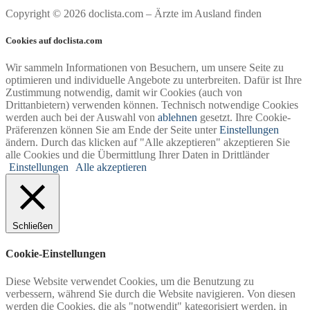
Copyright © 2026 doclista.com – Ärzte im Ausland finden
Cookies auf doclista.com
Wir sammeln Informationen von Besuchern, um unsere Seite zu
optimieren und individuelle Angebote zu unterbreiten. Dafür ist Ihre
Zustimmung notwendig, damit wir Cookies (auch von
Drittanbietern) verwenden können. Technisch notwendige Cookies
werden auch bei der Auswahl von
ablehnen
gesetzt. Ihre Cookie-
Präferenzen können Sie am Ende der Seite unter
Einstellungen
ändern. Durch das klicken auf "Alle akzeptieren" akzeptieren Sie
alle Cookies und die Übermittlung Ihrer Daten in Drittländer
Einstellungen
Alle akzeptieren
Schließen
Cookie-Einstellungen
Diese Website verwendet Cookies, um die Benutzung zu
verbessern, während Sie durch die Website navigieren. Von diesen
werden die Cookies, die als "notwendit" kategorisiert werden, in