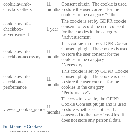
cookielawinfo-
11
Consent plugin. The cookie is used
checbox-others
months
to store the user consent for the
cookies in the category "Other.
The cookie is set by GDPR cookie
cookielawinfo-
consent to record the user consent
checkbox-
1 year
for the cookies in the category
advertisement
"Advertisement".
This cookie is set by GDPR Cookie
Consent plugin. The cookies is used
cookielawinfo-
11
to store the user consent for the
checkbox-necessary
months
cookies in the category
"Necessary".
This cookie is set by GDPR Cookie
cookielawinfo-
Consent plugin. The cookie is used
11
checkbox-
to store the user consent for the
months
performance
cookies in the category
"Performance".
The cookie is set by the GDPR
Cookie Consent plugin and is used
11
viewed_cookie_policy
to store whether or not user has
months
consented to the use of cookies. It
does not store any personal data.
Funktionelle Cookies