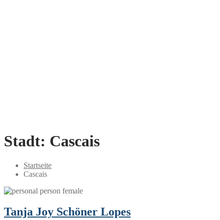
DEUTSCHE ALLGEMEINÄRZTE IN TSCHECHIEN
DEUTSCHE KINDERÄRZTE IN TSCHECHIEN
DEUTSCHE ZAHNÄRZTE IN TSCHECHIEN
DEUTSCHE ÄRZTE AUF ZYPERN
DEUTSCHE ALLGEMEINÄRZTE AUF ZYPERN
DEUTSCHE ZAHNÄRZTE AUF ZYPERN
KONTAKT
Stadt:
Cascais
Startseite
Cascais
Tanja Joy Schöner Lopes