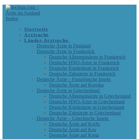
Zum
Menü
Schließen
Inhalt
springen
Startseite
Arztsuche
Länder-Arztsuche
Deutsche Ärzte in Finnland
Deutsche Ärzte in Frankreich
Deutsche Allgemeinärzte in Frankreich
Deutsche HNO-Ärtze in Frankreich
Deutsche Kinderärzte in Frankreich
Deutsche Zahnärzte in Frankreich
Deutsche Ärzte – Französische Inseln
Deutsche Ärzte auf Korsika
Deutsche Ärzte in Griechenland
Deutsche Allgemeinärzte in Griechenland
Deutsche HNO-Ärtze in Griechenland
Deutsche Kinderärzte in Griechenland
Deutsche Zahnärzte in Griechenland
Deutsche Ärzte – Griechische Inseln
Deutsche Ärzte auf Korfu
Deutsche Ärzte auf Kos
Deutsche Ärzte auf Kreta