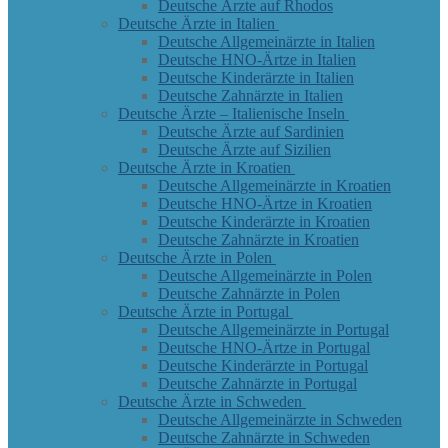
Deutsche Ärzte auf Rhodos
Deutsche Ärzte in Italien
Deutsche Allgemeinärzte in Italien
Deutsche HNO-Ärtze in Italien
Deutsche Kinderärzte in Italien
Deutsche Zahnärzte in Italien
Deutsche Ärzte – Italienische Inseln
Deutsche Ärzte auf Sardinien
Deutsche Ärzte auf Sizilien
Deutsche Ärzte in Kroatien
Deutsche Allgemeinärzte in Kroatien
Deutsche HNO-Ärtze in Kroatien
Deutsche Kinderärzte in Kroatien
Deutsche Zahnärzte in Kroatien
Deutsche Ärzte in Polen
Deutsche Allgemeinärzte in Polen
Deutsche Zahnärzte in Polen
Deutsche Ärzte in Portugal
Deutsche Allgemeinärzte in Portugal
Deutsche HNO-Ärtze in Portugal
Deutsche Kinderärzte in Portugal
Deutsche Zahnärzte in Portugal
Deutsche Ärzte in Schweden
Deutsche Allgemeinärzte in Schweden
Deutsche Zahnärzte in Schweden