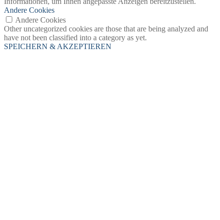
Informationen, um Ihnen angepasste Anzeigen bereitzustellen.
Andere Cookies
Andere Cookies
Other uncategorized cookies are those that are being analyzed and
have not been classified into a category as yet.
SPEICHERN & AKZEPTIEREN