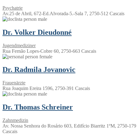
Psychatrie
Av.25 de Abril, 672-Ed.Alvorada-5.-Sala 7, 2750-512 Cascais
Dr. Volker Dieudonné
Jugendmediziner
Rua Fernão Lopes-Cobre 60, 2750-663 Cascais
Dr. Radmila Jovanovic
Frauenärzte
Rua Joaquim Ereira 1596, 2750-391 Cascais
Dr. Thomas Schreiner
Zahnmedizin
Av. Nossa Senhora do Rosário 603, Edifício Biarritz 1ºM, 2750-179
Cascais