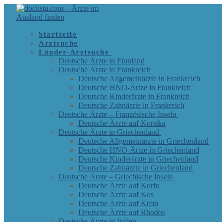
Zum
Menü
Schließen
Inhalt
springen
Startseite
Arztsuche
Länder-Arztsuche
Deutsche Ärzte in Finnland
Deutsche Ärzte in Frankreich
Deutsche Allgemeinärzte in Frankreich
Deutsche HNO-Ärtze in Frankreich
Deutsche Kinderärzte in Frankreich
Deutsche Zahnärzte in Frankreich
Deutsche Ärzte – Französische Inseln
Deutsche Ärzte auf Korsika
Deutsche Ärzte in Griechenland
Deutsche Allgemeinärzte in Griechenland
Deutsche HNO-Ärtze in Griechenland
Deutsche Kinderärzte in Griechenland
Deutsche Zahnärzte in Griechenland
Deutsche Ärzte – Griechische Inseln
Deutsche Ärzte auf Korfu
Deutsche Ärzte auf Kos
Deutsche Ärzte auf Kreta
Deutsche Ärzte auf Rhodos
Deutsche Ärzte in Italien