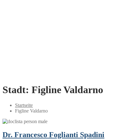
DEUTSCHE ALLGEMEINÄRZTE IN TSCHECHIEN
DEUTSCHE KINDERÄRZTE IN TSCHECHIEN
DEUTSCHE ZAHNÄRZTE IN TSCHECHIEN
DEUTSCHE ÄRZTE AUF ZYPERN
DEUTSCHE ALLGEMEINÄRZTE AUF ZYPERN
DEUTSCHE ZAHNÄRZTE AUF ZYPERN
KONTAKT
Stadt:
Figline Valdarno
Startseite
Figline Valdarno
Dr. Francesco Foglianti Spadini