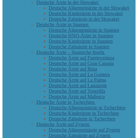
Deutsche Ärzte in der Slowakei
Deutsche Allgemeinärzte in der Slowakei
Deutsche Kinderärzte in der Slowakei
Deutsche Zahnärzte in der Slowakei
Deutsche Ärzte in Spanien
Deutsche Allgemeinärzte in Spanien
Deutsche HNO-Ärtze in Spanien
Deutsche Kinderärzte in Spanien
Deutsche Zahnärzte in Spanien
Deutsche Ärzte – Spanische Inseln
Deutsche Ärzte auf Fuerteventura
Deutsche Ärzte auf Gran Canaria
Deutsche Ärzte auf Ibiza
Deutsche Ärzte auf La Gomera
Deutsche Ärzte auf La Palma
Deutsche Ärzte auf Lanzarote
Deutsche Ärzte auf Teneriffa
Deutsche Ärzte auf Mallorca
Deutsche Ärzte in Tschechien
Deutsche Allgemeinärzte in Tschechien
Deutsche Kinderärzte in Tschechien
Deutsche Zahnärzte in Tschechien
Deutsche Ärzte auf Zypern
Deutsche Allgemeinärzte auf Zypern
Deutsche Zahnärzte auf Zypern