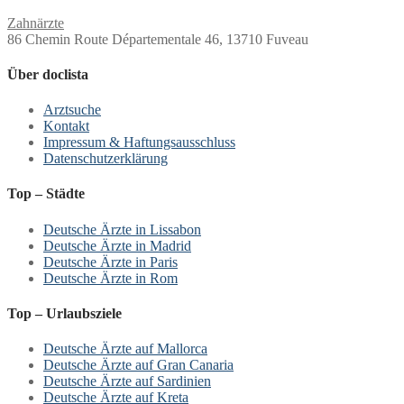
Zahnärzte
86 Chemin Route Départementale 46, 13710 Fuveau
Über doclista
Arztsuche
Kontakt
Impressum & Haftungsausschluss
Datenschutzerklärung
Top – Städte
Deutsche Ärzte in Lissabon
Deutsche Ärzte in Madrid
Deutsche Ärzte in Paris
Deutsche Ärzte in Rom
Top – Urlaubsziele
Deutsche Ärzte auf Mallorca
Deutsche Ärzte auf Gran Canaria
Deutsche Ärzte auf Sardinien
Deutsche Ärzte auf Kreta