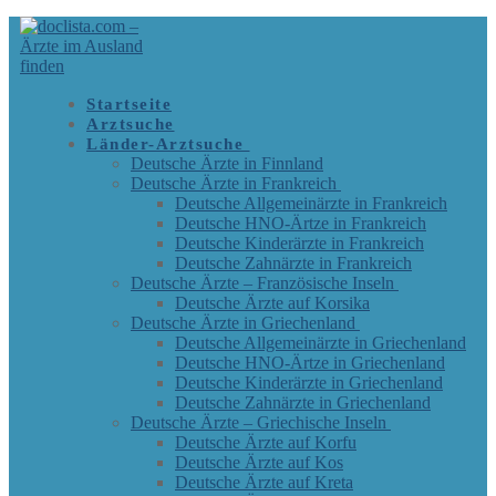
Zum
Menü
Schließen
Inhalt
springen
Startseite
Arztsuche
Länder-Arztsuche
Deutsche Ärzte in Finnland
Deutsche Ärzte in Frankreich
Deutsche Allgemeinärzte in Frankreich
Deutsche HNO-Ärtze in Frankreich
Deutsche Kinderärzte in Frankreich
Deutsche Zahnärzte in Frankreich
Deutsche Ärzte – Französische Inseln
Deutsche Ärzte auf Korsika
Deutsche Ärzte in Griechenland
Deutsche Allgemeinärzte in Griechenland
Deutsche HNO-Ärtze in Griechenland
Deutsche Kinderärzte in Griechenland
Deutsche Zahnärzte in Griechenland
Deutsche Ärzte – Griechische Inseln
Deutsche Ärzte auf Korfu
Deutsche Ärzte auf Kos
Deutsche Ärzte auf Kreta