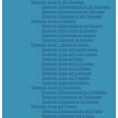
Deutsche Ärzte in der Slowakei
Deutsche Allgemeinärzte in der Slowakei
Deutsche Kinderärzte in der Slowakei
Deutsche Zahnärzte in der Slowakei
Deutsche Ärzte in Spanien
Deutsche Allgemeinärzte in Spanien
Deutsche HNO-Ärtze in Spanien
Deutsche Kinderärzte in Spanien
Deutsche Zahnärzte in Spanien
Deutsche Ärzte – Spanische Inseln
Deutsche Ärzte auf Fuerteventura
Deutsche Ärzte auf Gran Canaria
Deutsche Ärzte auf Ibiza
Deutsche Ärzte auf La Gomera
Deutsche Ärzte auf La Palma
Deutsche Ärzte auf Lanzarote
Deutsche Ärzte auf Teneriffa
Deutsche Ärzte auf Mallorca
Deutsche Ärzte in Tschechien
Deutsche Allgemeinärzte in Tschechien
Deutsche Kinderärzte in Tschechien
Deutsche Zahnärzte in Tschechien
Deutsche Ärzte auf Zypern
Deutsche Allgemeinärzte auf Zypern
Deutsche Zahnärzte auf Zypern