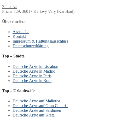
Zahnarzt
Pricna 729, 36017 Karlovy Vary (Karlsbad)
Über doclista
Arztsuche
Kontakt
Impressum & Haftungsausschluss
Datenschutzerklärung
Top – Städte
Deutsche Ärzte in Lissabon
Deutsche Ärzte in Madrid
Deutsche Ärzte in Paris
Deutsche Ärzte in Rom
Top – Urlaubsziele
Deutsche Ärzte auf Mallorca
Deutsche Ärzte auf Gran Canaria
Deutsche Ärzte auf Sardinien
Deutsche Ärzte auf Kreta