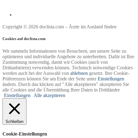
Copyright © 2026 doclista.com – Ärzte im Ausland finden
Cookies auf doclista.com
Wir sammeln Informationen von Besuchern, um unsere Seite zu
optimieren und individuelle Angebote zu unterbreiten. Dafür ist Ihre
Zustimmung notwendig, damit wir Cookies (auch von
Drittanbietern) verwenden können. Technisch notwendige Cookies
werden auch bei der Auswahl von
ablehnen
gesetzt. Ihre Cookie-
Präferenzen können Sie am Ende der Seite unter
Einstellungen
ändern. Durch das klicken auf "Alle akzeptieren" akzeptieren Sie
alle Cookies und die Übermittlung Ihrer Daten in Drittländer
Einstellungen
Alle akzeptieren
Schließen
Cookie-Einstellungen