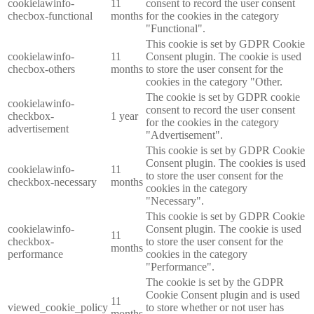
cookielawinfo-
11
consent to record the user consent
checbox-functional
months
for the cookies in the category
"Functional".
This cookie is set by GDPR Cookie
cookielawinfo-
11
Consent plugin. The cookie is used
checbox-others
months
to store the user consent for the
cookies in the category "Other.
The cookie is set by GDPR cookie
cookielawinfo-
consent to record the user consent
checkbox-
1 year
for the cookies in the category
advertisement
"Advertisement".
This cookie is set by GDPR Cookie
Consent plugin. The cookies is used
cookielawinfo-
11
to store the user consent for the
checkbox-necessary
months
cookies in the category
"Necessary".
This cookie is set by GDPR Cookie
cookielawinfo-
Consent plugin. The cookie is used
11
checkbox-
to store the user consent for the
months
performance
cookies in the category
"Performance".
The cookie is set by the GDPR
Cookie Consent plugin and is used
11
viewed_cookie_policy
to store whether or not user has
months