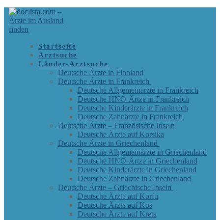
Zum
Menü
Schließen
Inhalt
springen
Startseite
Arztsuche
Länder-Arztsuche
Deutsche Ärzte in Finnland
Deutsche Ärzte in Frankreich
Deutsche Allgemeinärzte in Frankreich
Deutsche HNO-Ärtze in Frankreich
Deutsche Kinderärzte in Frankreich
Deutsche Zahnärzte in Frankreich
Deutsche Ärzte – Französische Inseln
Deutsche Ärzte auf Korsika
Deutsche Ärzte in Griechenland
Deutsche Allgemeinärzte in Griechenland
Deutsche HNO-Ärtze in Griechenland
Deutsche Kinderärzte in Griechenland
Deutsche Zahnärzte in Griechenland
Deutsche Ärzte – Griechische Inseln
Deutsche Ärzte auf Korfu
Deutsche Ärzte auf Kos
Deutsche Ärzte auf Kreta