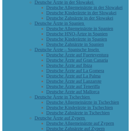
Deutsche Ärzte in der Slowakei
Deutsche Allgemeinärzte in der Slowakei
Deutsche Kinderärzte in der Slowakei
Deutsche Zahnärzte in der Slowakei
Deutsche Ärzte in Spanien
Deutsche Allgemeinärzte in Spanien
Deutsche HNO-Ärtze in Spanien
Deutsche Kinderärzte in Spanien
Deutsche Zahnärzte in Spanien
Deutsche Ärzte – Spanische Inseln
Deutsche Ärzte auf Fuerteventura
Deutsche Ärzte auf Gran Canaria
Deutsche Ärzte auf Ibiza
Deutsche Ärzte auf La Gomera
Deutsche Ärzte auf La Palma
Deutsche Ärzte auf Lanzarote
Deutsche Ärzte auf Teneriffa
Deutsche Ärzte auf Mallorca
Deutsche Ärzte in Tschechien
Deutsche Allgemeinärzte in Tschechien
Deutsche Kinderärzte in Tschechien
Deutsche Zahnärzte in Tschechien
Deutsche Ärzte auf Zypern
Deutsche Allgemeinärzte auf Zypern
Deutsche Zahnärzte auf Zypern