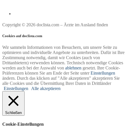
Copyright © 2026 doclista.com – Ärzte im Ausland finden
Cookies auf doclista.com
Wir sammeln Informationen von Besuchern, um unsere Seite zu
optimieren und individuelle Angebote zu unterbreiten. Dafür ist Ihre
Zustimmung notwendig, damit wir Cookies (auch von
Drittanbietern) verwenden können. Technisch notwendige Cookies
werden auch bei der Auswahl von
ablehnen
gesetzt. Ihre Cookie-
Präferenzen können Sie am Ende der Seite unter
Einstellungen
ändern. Durch das klicken auf "Alle akzeptieren" akzeptieren Sie
alle Cookies und die Übermittlung Ihrer Daten in Drittländer
Einstellungen
Alle akzeptieren
Schließen
Cookie-Einstellungen