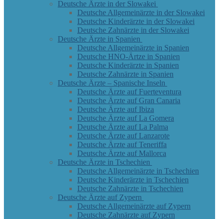
Deutsche Ärzte in der Slowakei
Deutsche Allgemeinärzte in der Slowakei
Deutsche Kinderärzte in der Slowakei
Deutsche Zahnärzte in der Slowakei
Deutsche Ärzte in Spanien
Deutsche Allgemeinärzte in Spanien
Deutsche HNO-Ärtze in Spanien
Deutsche Kinderärzte in Spanien
Deutsche Zahnärzte in Spanien
Deutsche Ärzte – Spanische Inseln
Deutsche Ärzte auf Fuerteventura
Deutsche Ärzte auf Gran Canaria
Deutsche Ärzte auf Ibiza
Deutsche Ärzte auf La Gomera
Deutsche Ärzte auf La Palma
Deutsche Ärzte auf Lanzarote
Deutsche Ärzte auf Teneriffa
Deutsche Ärzte auf Mallorca
Deutsche Ärzte in Tschechien
Deutsche Allgemeinärzte in Tschechien
Deutsche Kinderärzte in Tschechien
Deutsche Zahnärzte in Tschechien
Deutsche Ärzte auf Zypern
Deutsche Allgemeinärzte auf Zypern
Deutsche Zahnärzte auf Zypern