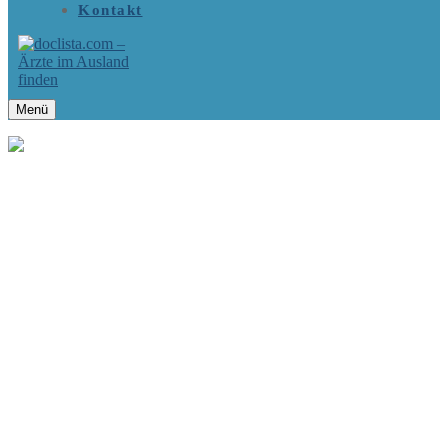
Kontakt
Menü
STARTSEITE
ARZTSUCHE
LÄNDER-ARZTSUCHE
DEUTSCHE ÄRZTE IN FINNLAND
DEUTSCHE ÄRZTE IN FRANKREICH
DEUTSCHE ALLGEMEINÄRZTE IN FRANKREICH
DEUTSCHE HNO-ÄRTZE IN FRANKREICH
DEUTSCHE KINDERÄRZTE IN FRANKREICH
DEUTSCHE ZAHNÄRZTE IN FRANKREICH