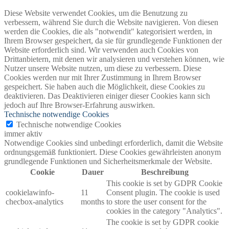
Diese Website verwendet Cookies, um die Benutzung zu
verbessern, während Sie durch die Website navigieren. Von diesen
werden die Cookies, die als "notwendit" kategorisiert werden, in
Ihrem Browser gespeichert, da sie für grundlegende Funktionen der
Website erforderlich sind. Wir verwenden auch Cookies von
Drittanbietern, mit denen wir analysieren und verstehen können, wie
Nutzer unsere Website nutzen, um diese zu verbessern. Diese
Cookies werden nur mit Ihrer Zustimmung in Ihrem Browser
gespeichert. Sie haben auch die Möglichkeit, diese Cookies zu
deaktivieren. Das Deaktivieren einiger dieser Cookies kann sich
jedoch auf Ihre Browser-Erfahrung auswirken.
Technische notwendige Cookies
Technische notwendige Cookies
immer aktiv
Notwendige Cookies sind unbedingt erforderlich, damit die Website
ordnungsgemäß funktioniert. Diese Cookies gewährleisten anonym
grundlegende Funktionen und Sicherheitsmerkmale der Website.
Cookie
Dauer
Beschreibung
This cookie is set by GDPR Cookie
cookielawinfo-
11
Consent plugin. The cookie is used
checbox-analytics
months
to store the user consent for the
cookies in the category "Analytics".
The cookie is set by GDPR cookie