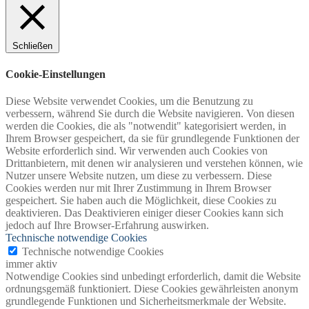
Schließen
Cookie-Einstellungen
Diese Website verwendet Cookies, um die Benutzung zu
verbessern, während Sie durch die Website navigieren. Von diesen
werden die Cookies, die als "notwendit" kategorisiert werden, in
Ihrem Browser gespeichert, da sie für grundlegende Funktionen der
Website erforderlich sind. Wir verwenden auch Cookies von
Drittanbietern, mit denen wir analysieren und verstehen können, wie
Nutzer unsere Website nutzen, um diese zu verbessern. Diese
Cookies werden nur mit Ihrer Zustimmung in Ihrem Browser
gespeichert. Sie haben auch die Möglichkeit, diese Cookies zu
deaktivieren. Das Deaktivieren einiger dieser Cookies kann sich
jedoch auf Ihre Browser-Erfahrung auswirken.
Technische notwendige Cookies
Technische notwendige Cookies
immer aktiv
Notwendige Cookies sind unbedingt erforderlich, damit die Website
ordnungsgemäß funktioniert. Diese Cookies gewährleisten anonym
grundlegende Funktionen und Sicherheitsmerkmale der Website.