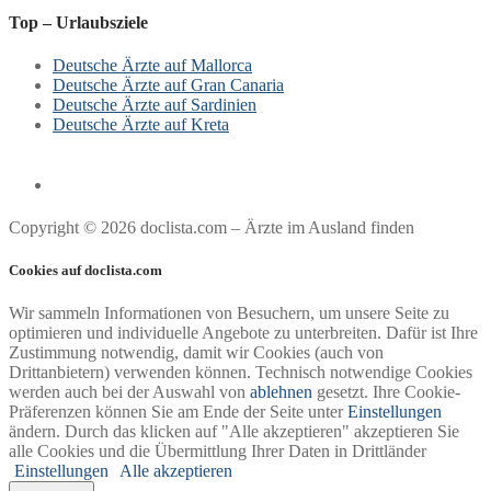
Top – Urlaubsziele
Deutsche Ärzte auf Mallorca
Deutsche Ärzte auf Gran Canaria
Deutsche Ärzte auf Sardinien
Deutsche Ärzte auf Kreta
Copyright © 2026 doclista.com – Ärzte im Ausland finden
Cookies auf doclista.com
Wir sammeln Informationen von Besuchern, um unsere Seite zu
optimieren und individuelle Angebote zu unterbreiten. Dafür ist Ihre
Zustimmung notwendig, damit wir Cookies (auch von
Drittanbietern) verwenden können. Technisch notwendige Cookies
werden auch bei der Auswahl von
ablehnen
gesetzt. Ihre Cookie-
Präferenzen können Sie am Ende der Seite unter
Einstellungen
ändern. Durch das klicken auf "Alle akzeptieren" akzeptieren Sie
alle Cookies und die Übermittlung Ihrer Daten in Drittländer
Einstellungen
Alle akzeptieren