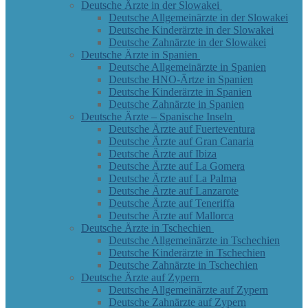
Deutsche Ärzte in der Slowakei
Deutsche Allgemeinärzte in der Slowakei
Deutsche Kinderärzte in der Slowakei
Deutsche Zahnärzte in der Slowakei
Deutsche Ärzte in Spanien
Deutsche Allgemeinärzte in Spanien
Deutsche HNO-Ärtze in Spanien
Deutsche Kinderärzte in Spanien
Deutsche Zahnärzte in Spanien
Deutsche Ärzte – Spanische Inseln
Deutsche Ärzte auf Fuerteventura
Deutsche Ärzte auf Gran Canaria
Deutsche Ärzte auf Ibiza
Deutsche Ärzte auf La Gomera
Deutsche Ärzte auf La Palma
Deutsche Ärzte auf Lanzarote
Deutsche Ärzte auf Teneriffa
Deutsche Ärzte auf Mallorca
Deutsche Ärzte in Tschechien
Deutsche Allgemeinärzte in Tschechien
Deutsche Kinderärzte in Tschechien
Deutsche Zahnärzte in Tschechien
Deutsche Ärzte auf Zypern
Deutsche Allgemeinärzte auf Zypern
Deutsche Zahnärzte auf Zypern