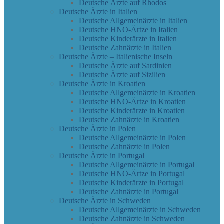
Deutsche Ärzte auf Rhodos
Deutsche Ärzte in Italien
Deutsche Allgemeinärzte in Italien
Deutsche HNO-Ärtze in Italien
Deutsche Kinderärzte in Italien
Deutsche Zahnärzte in Italien
Deutsche Ärzte – Italienische Inseln
Deutsche Ärzte auf Sardinien
Deutsche Ärzte auf Sizilien
Deutsche Ärzte in Kroatien
Deutsche Allgemeinärzte in Kroatien
Deutsche HNO-Ärtze in Kroatien
Deutsche Kinderärzte in Kroatien
Deutsche Zahnärzte in Kroatien
Deutsche Ärzte in Polen
Deutsche Allgemeinärzte in Polen
Deutsche Zahnärzte in Polen
Deutsche Ärzte in Portugal
Deutsche Allgemeinärzte in Portugal
Deutsche HNO-Ärtze in Portugal
Deutsche Kinderärzte in Portugal
Deutsche Zahnärzte in Portugal
Deutsche Ärzte in Schweden
Deutsche Allgemeinärzte in Schweden
Deutsche Zahnärzte in Schweden