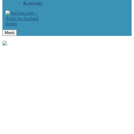
Kontakt
Menü
STARTSEITE
ARZTSUCHE
LÄNDER-ARZTSUCHE
DEUTSCHE ÄRZTE IN FINNLAND
DEUTSCHE ÄRZTE IN FRANKREICH
DEUTSCHE ALLGEMEINÄRZTE IN FRANKREICH
DEUTSCHE HNO-ÄRTZE IN FRANKREICH
DEUTSCHE KINDERÄRZTE IN FRANKREICH
DEUTSCHE ZAHNÄRZTE IN FRANKREICH