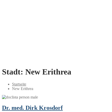
DEUTSCHE ALLGEMEINÄRZTE IN TSCHECHIEN
DEUTSCHE KINDERÄRZTE IN TSCHECHIEN
DEUTSCHE ZAHNÄRZTE IN TSCHECHIEN
DEUTSCHE ÄRZTE AUF ZYPERN
DEUTSCHE ALLGEMEINÄRZTE AUF ZYPERN
DEUTSCHE ZAHNÄRZTE AUF ZYPERN
KONTAKT
Stadt:
New Erithrea
Startseite
New Erithrea
Dr. med. Dirk Krosdorf