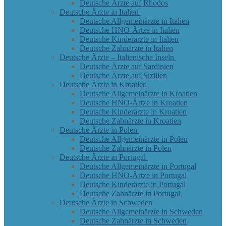
Deutsche Ärzte auf Rhodos
Deutsche Ärzte in Italien
Deutsche Allgemeinärzte in Italien
Deutsche HNO-Ärtze in Italien
Deutsche Kinderärzte in Italien
Deutsche Zahnärzte in Italien
Deutsche Ärzte – Italienische Inseln
Deutsche Ärzte auf Sardinien
Deutsche Ärzte auf Sizilien
Deutsche Ärzte in Kroatien
Deutsche Allgemeinärzte in Kroatien
Deutsche HNO-Ärtze in Kroatien
Deutsche Kinderärzte in Kroatien
Deutsche Zahnärzte in Kroatien
Deutsche Ärzte in Polen
Deutsche Allgemeinärzte in Polen
Deutsche Zahnärzte in Polen
Deutsche Ärzte in Portugal
Deutsche Allgemeinärzte in Portugal
Deutsche HNO-Ärtze in Portugal
Deutsche Kinderärzte in Portugal
Deutsche Zahnärzte in Portugal
Deutsche Ärzte in Schweden
Deutsche Allgemeinärzte in Schweden
Deutsche Zahnärzte in Schweden