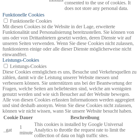
consented to the use of cookies. It
does not store any personal data.
Funktionelle Cookies
Funktionelle Cookies
Mit diesen Cookies ist die Website in der Lage, erweiterte
Funktionalität und Personalisierung bereitzustellen. Sie können von
uns oder von Drittanbietern gesetzt werden, deren Dienste wir auf
unseren Seiten verwenden. Wenn Sie diese Cookies nicht zulassen,
funktionieren einige oder alle dieser Dienste möglicherweise nicht
einwandfrei.
Leistungs-Cookies
Leistungs-Cookies
Diese Cookies ermöglichen es uns, Besuche und Verkehrsquellen zu
zählen, damit wir die Leistung unserer Website messen und
verbessern können. Sie unterstützen uns bei der Beantwortung der
Fragen, welche Seiten am beliebtesten sind, welche am wenigsten
genutzt werden und wie sich Besucher auf der Website bewegen.
Alle von diesen Cookies erfassten Informationen werden aggregiert
und sind deshalb anonym. Wenn Sie diese Cookies nicht zulassen,
können wir nicht wissen, wann Sie unsere Website besucht haben.
Cookie
Dauer
Beschreibung
This cookies is installed by Google Universal
1
_gat
Analytics to throttle the request rate to limit the
minute
colllection of data on high traffic sites.