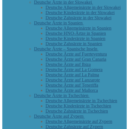
Deutsche Ärzte in der Slowakei
Deutsche Allgemeinärzte in der Slowakei
Deutsche Kinderärzte in der Slowakei
Deutsche Zahnärzte in der Slowakei
Deutsche Ärzte in Spanien
Deutsche Allgemeinärzte in Spanien
Deutsche HNO-Ärtze in Spanien
Deutsche Kinderärzte in Spanien
Deutsche Zahnärzte in Spanien
Deutsche Ärzte – Spanische Inseln
Deutsche Ärzte auf Fuerteventura
Deutsche Ärzte auf Gran Canaria
Deutsche Ärzte auf Ibiza
Deutsche Ärzte auf La Gomera
Deutsche Ärzte auf La Palma
Deutsche Ärzte auf Lanzarote
Deutsche Ärzte auf Teneriffa
Deutsche Ärzte auf Mallorca
Deutsche Ärzte in Tschechien
Deutsche Allgemeinärzte in Tschechien
Deutsche Kinderärzte in Tschechien
Deutsche Zahnärzte in Tschechien
Deutsche Ärzte auf Zypern
Deutsche Allgemeinärzte auf Zypern
Deutsche Zahnärzte auf Zypern