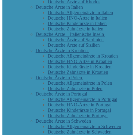
Deutsche Ärzte auf Rhodos
Deutsche Ärzte in Italien
Deutsche Allgemeinärzte in Italien
Deutsche HNO-Ärtze in Italien
Deutsche Kinderärzte in Italien
Deutsche Zahnärzte in Italien
Deutsche Ärzte – Italienische Inseln
Deutsche Ärzte auf Sardinien
Deutsche Ärzte auf Sizilien
Deutsche Ärzte in Kroatien
Deutsche Allgemeinärzte in Kroatien
Deutsche HNO-Ärtze in Kroatien
Deutsche Kinderärzte in Kroatien
Deutsche Zahnärzte in Kroatien
Deutsche Ärzte in Polen
Deutsche Allgemeinärzte in Polen
Deutsche Zahnärzte in Polen
Deutsche Ärzte in Portugal
Deutsche Allgemeinärzte in Portugal
Deutsche HNO-Ärtze in Portugal
Deutsche Kinderärzte in Portugal
Deutsche Zahnärzte in Portugal
Deutsche Ärzte in Schweden
Deutsche Allgemeinärzte in Schweden
Deutsche Zahnärzte in Schweden