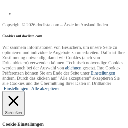
Copyright © 2026 doclista.com – Ärzte im Ausland finden
Cookies auf doclista.com
Wir sammeln Informationen von Besuchern, um unsere Seite zu
optimieren und individuelle Angebote zu unterbreiten. Dafür ist Ihre
Zustimmung notwendig, damit wir Cookies (auch von
Drittanbietern) verwenden können. Technisch notwendige Cookies
werden auch bei der Auswahl von
ablehnen
gesetzt. Ihre Cookie-
Präferenzen können Sie am Ende der Seite unter
Einstellungen
ändern. Durch das klicken auf "Alle akzeptieren" akzeptieren Sie
alle Cookies und die Übermittlung Ihrer Daten in Drittländer
Einstellungen
Alle akzeptieren
Schließen
Cookie-Einstellungen