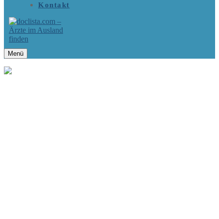
Kontakt
Menü
STARTSEITE
ARZTSUCHE
LÄNDER-ARZTSUCHE
DEUTSCHE ÄRZTE IN FINNLAND
DEUTSCHE ÄRZTE IN FRANKREICH
DEUTSCHE ALLGEMEINÄRZTE IN FRANKREICH
DEUTSCHE HNO-ÄRTZE IN FRANKREICH
DEUTSCHE KINDERÄRZTE IN FRANKREICH
DEUTSCHE ZAHNÄRZTE IN FRANKREICH