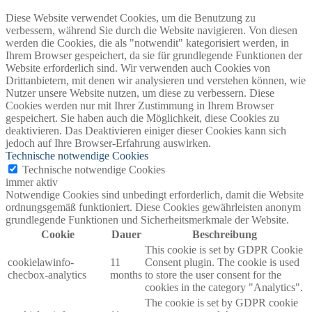
Diese Website verwendet Cookies, um die Benutzung zu
verbessern, während Sie durch die Website navigieren. Von diesen
werden die Cookies, die als "notwendit" kategorisiert werden, in
Ihrem Browser gespeichert, da sie für grundlegende Funktionen der
Website erforderlich sind. Wir verwenden auch Cookies von
Drittanbietern, mit denen wir analysieren und verstehen können, wie
Nutzer unsere Website nutzen, um diese zu verbessern. Diese
Cookies werden nur mit Ihrer Zustimmung in Ihrem Browser
gespeichert. Sie haben auch die Möglichkeit, diese Cookies zu
deaktivieren. Das Deaktivieren einiger dieser Cookies kann sich
jedoch auf Ihre Browser-Erfahrung auswirken.
Technische notwendige Cookies
Technische notwendige Cookies
immer aktiv
Notwendige Cookies sind unbedingt erforderlich, damit die Website
ordnungsgemäß funktioniert. Diese Cookies gewährleisten anonym
grundlegende Funktionen und Sicherheitsmerkmale der Website.
Cookie
Dauer
Beschreibung
This cookie is set by GDPR Cookie
cookielawinfo-
11
Consent plugin. The cookie is used
checbox-analytics
months
to store the user consent for the
cookies in the category "Analytics".
The cookie is set by GDPR cookie