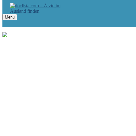
Menü
STARTSEITE
ARZTSUCHE
LÄNDER-ARZTSUCHE
DEUTSCHE ÄRZTE IN FINNLAND
DEUTSCHE ÄRZTE IN FRANKREICH
DEUTSCHE ALLGEMEINÄRZTE IN FRANKREICH
DEUTSCHE HNO-ÄRTZE IN FRANKREICH
DEUTSCHE KINDERÄRZTE IN FRANKREICH
DEUTSCHE ZAHNÄRZTE IN FRANKREICH