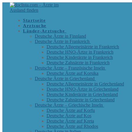
Zum
Menü
Schließen
Inhalt
springen
Startseite
Arztsuche
Länder-Arztsuche
Deutsche Ärzte in Finnland
Deutsche Ärzte in Frankreich
Deutsche Allgemeinärzte in Frankreich
Deutsche HNO-Ärtze in Frankreich
Deutsche Kinderärzte in Frankreich
Deutsche Zahnärzte in Frankreich
Deutsche Ärzte – Französische Inseln
Deutsche Ärzte auf Korsika
Deutsche Ärzte in Griechenland
Deutsche Allgemeinärzte in Griechenland
Deutsche HNO-Ärtze in Griechenland
Deutsche Kinderärzte in Griechenland
Deutsche Zahnärzte in Griechenland
Deutsche Ärzte – Griechische Inseln
Deutsche Ärzte auf Korfu
Deutsche Ärzte auf Kos
Deutsche Ärzte auf Kreta
Deutsche Ärzte auf Rhodos
Deutsche Ärzte in Italien