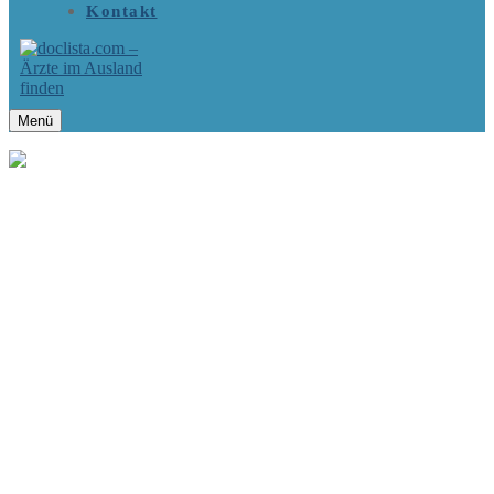
Kontakt
Menü
STARTSEITE
ARZTSUCHE
LÄNDER-ARZTSUCHE
DEUTSCHE ÄRZTE IN FINNLAND
DEUTSCHE ÄRZTE IN FRANKREICH
DEUTSCHE ALLGEMEINÄRZTE IN FRANKREICH
DEUTSCHE HNO-ÄRTZE IN FRANKREICH
DEUTSCHE KINDERÄRZTE IN FRANKREICH
DEUTSCHE ZAHNÄRZTE IN FRANKREICH