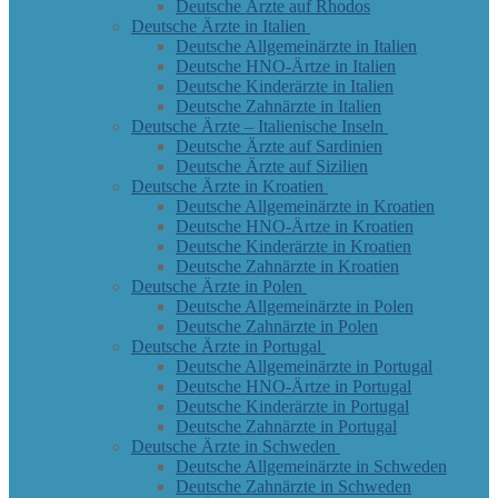
Deutsche Ärzte auf Rhodos
Deutsche Ärzte in Italien
Deutsche Allgemeinärzte in Italien
Deutsche HNO-Ärtze in Italien
Deutsche Kinderärzte in Italien
Deutsche Zahnärzte in Italien
Deutsche Ärzte – Italienische Inseln
Deutsche Ärzte auf Sardinien
Deutsche Ärzte auf Sizilien
Deutsche Ärzte in Kroatien
Deutsche Allgemeinärzte in Kroatien
Deutsche HNO-Ärtze in Kroatien
Deutsche Kinderärzte in Kroatien
Deutsche Zahnärzte in Kroatien
Deutsche Ärzte in Polen
Deutsche Allgemeinärzte in Polen
Deutsche Zahnärzte in Polen
Deutsche Ärzte in Portugal
Deutsche Allgemeinärzte in Portugal
Deutsche HNO-Ärtze in Portugal
Deutsche Kinderärzte in Portugal
Deutsche Zahnärzte in Portugal
Deutsche Ärzte in Schweden
Deutsche Allgemeinärzte in Schweden
Deutsche Zahnärzte in Schweden