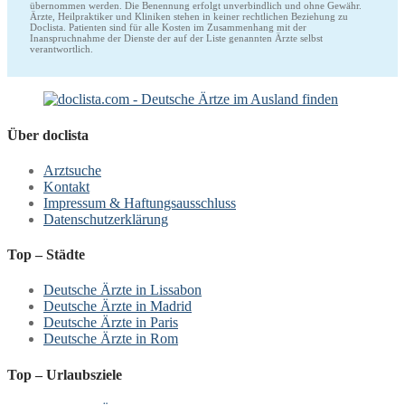
übernommen werden. Die Benennung erfolgt unverbindlich und ohne Gewähr.
Ärzte, Heilpraktiker und Kliniken stehen in keiner rechtlichen Beziehung zu
Doclista. Patienten sind für alle Kosten im Zusammenhang mit der
Inanspruchnahme der Dienste der auf der Liste genannten Ärzte selbst
verantwortlich.
Über doclista
Arztsuche
Kontakt
Impressum & Haftungsausschluss
Datenschutzerklärung
Top – Städte
Deutsche Ärzte in Lissabon
Deutsche Ärzte in Madrid
Deutsche Ärzte in Paris
Deutsche Ärzte in Rom
Top – Urlaubsziele