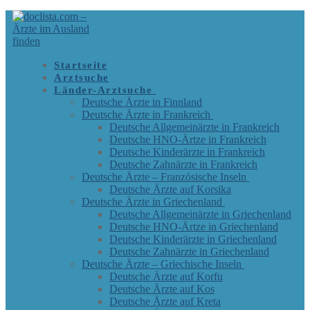
Zum
Menü
Schließen
Inhalt
springen
Startseite
Arztsuche
Länder-Arztsuche
Deutsche Ärzte in Finnland
Deutsche Ärzte in Frankreich
Deutsche Allgemeinärzte in Frankreich
Deutsche HNO-Ärtze in Frankreich
Deutsche Kinderärzte in Frankreich
Deutsche Zahnärzte in Frankreich
Deutsche Ärzte – Französische Inseln
Deutsche Ärzte auf Korsika
Deutsche Ärzte in Griechenland
Deutsche Allgemeinärzte in Griechenland
Deutsche HNO-Ärtze in Griechenland
Deutsche Kinderärzte in Griechenland
Deutsche Zahnärzte in Griechenland
Deutsche Ärzte – Griechische Inseln
Deutsche Ärzte auf Korfu
Deutsche Ärzte auf Kos
Deutsche Ärzte auf Kreta