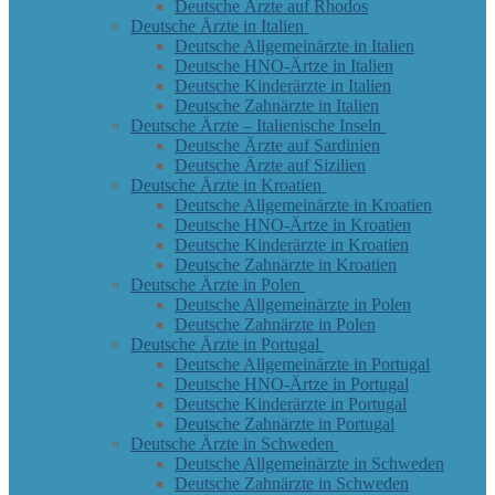
Deutsche Ärzte auf Rhodos
Deutsche Ärzte in Italien
Deutsche Allgemeinärzte in Italien
Deutsche HNO-Ärtze in Italien
Deutsche Kinderärzte in Italien
Deutsche Zahnärzte in Italien
Deutsche Ärzte – Italienische Inseln
Deutsche Ärzte auf Sardinien
Deutsche Ärzte auf Sizilien
Deutsche Ärzte in Kroatien
Deutsche Allgemeinärzte in Kroatien
Deutsche HNO-Ärtze in Kroatien
Deutsche Kinderärzte in Kroatien
Deutsche Zahnärzte in Kroatien
Deutsche Ärzte in Polen
Deutsche Allgemeinärzte in Polen
Deutsche Zahnärzte in Polen
Deutsche Ärzte in Portugal
Deutsche Allgemeinärzte in Portugal
Deutsche HNO-Ärtze in Portugal
Deutsche Kinderärzte in Portugal
Deutsche Zahnärzte in Portugal
Deutsche Ärzte in Schweden
Deutsche Allgemeinärzte in Schweden
Deutsche Zahnärzte in Schweden