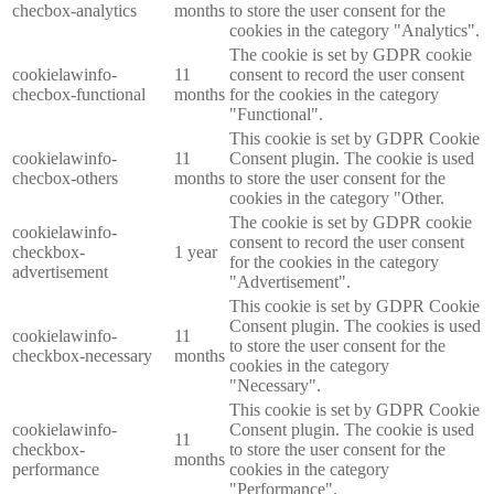
checbox-analytics
months
to store the user consent for the
cookies in the category "Analytics".
The cookie is set by GDPR cookie
cookielawinfo-
11
consent to record the user consent
checbox-functional
months
for the cookies in the category
"Functional".
This cookie is set by GDPR Cookie
cookielawinfo-
11
Consent plugin. The cookie is used
checbox-others
months
to store the user consent for the
cookies in the category "Other.
The cookie is set by GDPR cookie
cookielawinfo-
consent to record the user consent
checkbox-
1 year
for the cookies in the category
advertisement
"Advertisement".
This cookie is set by GDPR Cookie
Consent plugin. The cookies is used
cookielawinfo-
11
to store the user consent for the
checkbox-necessary
months
cookies in the category
"Necessary".
This cookie is set by GDPR Cookie
cookielawinfo-
Consent plugin. The cookie is used
11
checkbox-
to store the user consent for the
months
performance
cookies in the category
"Performance".