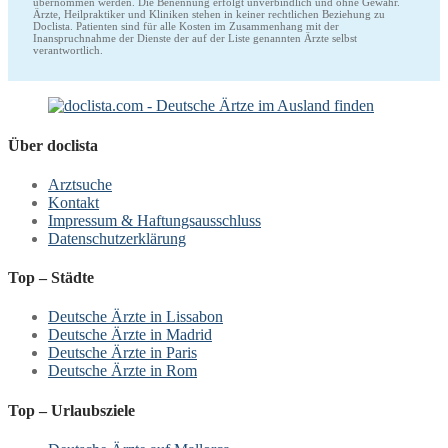
übernommen werden. Die Benennung erfolgt unverbindlich und ohne Gewähr.
Ärzte, Heilpraktiker und Kliniken stehen in keiner rechtlichen Beziehung zu
Doclista. Patienten sind für alle Kosten im Zusammenhang mit der
Inanspruchnahme der Dienste der auf der Liste genannten Ärzte selbst
verantwortlich.
Über doclista
Arztsuche
Kontakt
Impressum & Haftungsausschluss
Datenschutzerklärung
Top – Städte
Deutsche Ärzte in Lissabon
Deutsche Ärzte in Madrid
Deutsche Ärzte in Paris
Deutsche Ärzte in Rom
Top – Urlaubsziele