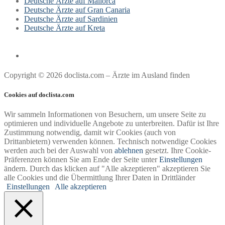
Deutsche Ärzte auf Mallorca
Deutsche Ärzte auf Gran Canaria
Deutsche Ärzte auf Sardinien
Deutsche Ärzte auf Kreta
Copyright © 2026 doclista.com – Ärzte im Ausland finden
Cookies auf doclista.com
Wir sammeln Informationen von Besuchern, um unsere Seite zu
optimieren und individuelle Angebote zu unterbreiten. Dafür ist Ihre
Zustimmung notwendig, damit wir Cookies (auch von
Drittanbietern) verwenden können. Technisch notwendige Cookies
werden auch bei der Auswahl von
ablehnen
gesetzt. Ihre Cookie-
Präferenzen können Sie am Ende der Seite unter
Einstellungen
ändern. Durch das klicken auf "Alle akzeptieren" akzeptieren Sie
alle Cookies und die Übermittlung Ihrer Daten in Drittländer
Einstellungen
Alle akzeptieren