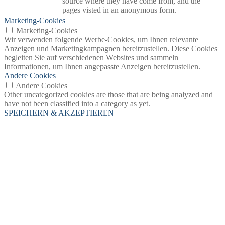
source where they have come from, and the
pages visted in an anonymous form.
Marketing-Cookies
Marketing-Cookies
Wir verwenden folgende Werbe-Cookies, um Ihnen relevante
Anzeigen und Marketingkampagnen bereitzustellen. Diese Cookies
begleiten Sie auf verschiedenen Websites und sammeln
Informationen, um Ihnen angepasste Anzeigen bereitzustellen.
Andere Cookies
Andere Cookies
Other uncategorized cookies are those that are being analyzed and
have not been classified into a category as yet.
SPEICHERN & AKZEPTIEREN