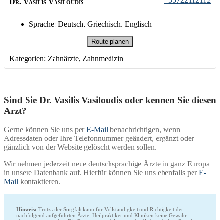
+35722112112
Dr.
Vasilis
Vasiloudis
Sprache: Deutsch, Griechisch, Englisch
Route planen
Kategorien:
Zahnärzte
,
Zahnmedizin
Sind Sie
Dr. Vasilis Vasiloudis
oder kennen Sie diesen
Arzt?
Gerne können Sie uns per
E-Mail
benachrichtigen, wenn
Adressdaten oder Ihre Telefonnummer geändert, ergänzt oder
gänzlich von der Website gelöscht werden sollen.
Wir nehmen jederzeit neue deutschsprachige Ärzte in ganz Europa
in unsere Datenbank auf. Hierfür können Sie uns ebenfalls per
E-
Mail
kontaktieren.
Hinweis:
Trotz aller Sorgfalt kann für Vollständigkeit und Richtigkeit der
nachfolgend aufgeführten Ärzte, Heilpraktiker und Kliniken keine Gewähr