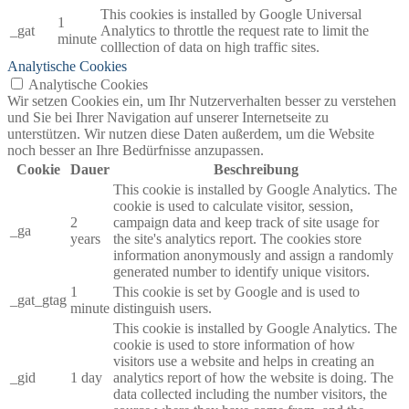
This cookies is installed by Google Universal
1
_gat
Analytics to throttle the request rate to limit the
minute
colllection of data on high traffic sites.
Analytische Cookies
Analytische Cookies
Wir setzen Cookies ein, um Ihr Nutzerverhalten besser zu verstehen
und Sie bei Ihrer Navigation auf unserer Internetseite zu
unterstützen. Wir nutzen diese Daten außerdem, um die Website
noch besser an Ihre Bedürfnisse anzupassen.
Cookie
Dauer
Beschreibung
This cookie is installed by Google Analytics. The
cookie is used to calculate visitor, session,
2
campaign data and keep track of site usage for
_ga
years
the site's analytics report. The cookies store
information anonymously and assign a randomly
generated number to identify unique visitors.
1
This cookie is set by Google and is used to
_gat_gtag
minute
distinguish users.
This cookie is installed by Google Analytics. The
cookie is used to store information of how
visitors use a website and helps in creating an
_gid
1 day
analytics report of how the website is doing. The
data collected including the number visitors, the