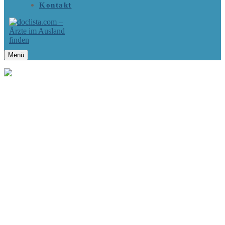
Kontakt
Menü
STARTSEITE
ARZTSUCHE
LÄNDER-ARZTSUCHE
DEUTSCHE ÄRZTE IN FINNLAND
DEUTSCHE ÄRZTE IN FRANKREICH
DEUTSCHE ALLGEMEINÄRZTE IN FRANKREICH
DEUTSCHE HNO-ÄRTZE IN FRANKREICH
DEUTSCHE KINDERÄRZTE IN FRANKREICH
DEUTSCHE ZAHNÄRZTE IN FRANKREICH