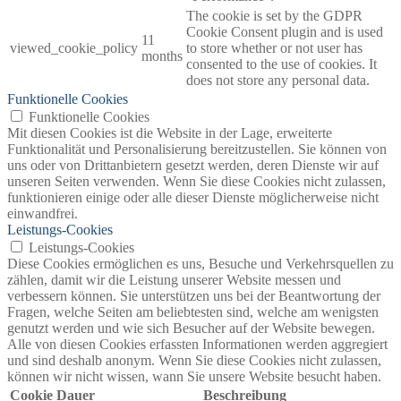
The cookie is set by the GDPR
Cookie Consent plugin and is used
11
viewed_cookie_policy
to store whether or not user has
months
consented to the use of cookies. It
does not store any personal data.
Funktionelle Cookies
Funktionelle Cookies
Mit diesen Cookies ist die Website in der Lage, erweiterte
Funktionalität und Personalisierung bereitzustellen. Sie können von
uns oder von Drittanbietern gesetzt werden, deren Dienste wir auf
unseren Seiten verwenden. Wenn Sie diese Cookies nicht zulassen,
funktionieren einige oder alle dieser Dienste möglicherweise nicht
einwandfrei.
Leistungs-Cookies
Leistungs-Cookies
Diese Cookies ermöglichen es uns, Besuche und Verkehrsquellen zu
zählen, damit wir die Leistung unserer Website messen und
verbessern können. Sie unterstützen uns bei der Beantwortung der
Fragen, welche Seiten am beliebtesten sind, welche am wenigsten
genutzt werden und wie sich Besucher auf der Website bewegen.
Alle von diesen Cookies erfassten Informationen werden aggregiert
und sind deshalb anonym. Wenn Sie diese Cookies nicht zulassen,
können wir nicht wissen, wann Sie unsere Website besucht haben.
Cookie
Dauer
Beschreibung