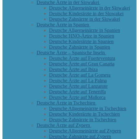
Deutsche Ärzte in der Slowakei
Deutsche Allgemeinärzte in der Slowakei
Deutsche Kinderärzte in der Slowakei
Deutsche Zahnärzte in der Slowakei
Deutsche Ärzte in Spanien
Deutsche Allgemeinärzte in Spanien
Deutsche HNO-Ärtze in Spanien
Deutsche Kinderärzte in Spanien
Deutsche Zahnärzte in Spanien
Deutsche Ärzte – Spanische Inseln
Deutsche Ärzte auf Fuerteventura
Deutsche Ärzte auf Gran Canaria
Deutsche Ärzte auf Ibiza
Deutsche Ärzte auf La Gomera
Deutsche Ärzte auf La Palma
Deutsche Ärzte auf Lanzarote
Deutsche Ärzte auf Teneriffa
Deutsche Ärzte auf Mallorca
Deutsche Ärzte in Tschechien
Deutsche Allgemeinärzte in Tschechien
Deutsche Kinderärzte in Tschechien
Deutsche Zahnärzte in Tschechien
Deutsche Ärzte auf Zypern
Deutsche Allgemeinärzte auf Zypern
Deutsche Zahnärzte auf Zypern