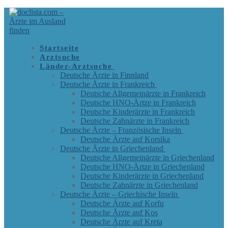
Zum
Menü
Schließen
Inhalt
springen
Startseite
Arztsuche
Länder-Arztsuche
Deutsche Ärzte in Finnland
Deutsche Ärzte in Frankreich
Deutsche Allgemeinärzte in Frankreich
Deutsche HNO-Ärtze in Frankreich
Deutsche Kinderärzte in Frankreich
Deutsche Zahnärzte in Frankreich
Deutsche Ärzte – Französische Inseln
Deutsche Ärzte auf Korsika
Deutsche Ärzte in Griechenland
Deutsche Allgemeinärzte in Griechenland
Deutsche HNO-Ärtze in Griechenland
Deutsche Kinderärzte in Griechenland
Deutsche Zahnärzte in Griechenland
Deutsche Ärzte – Griechische Inseln
Deutsche Ärzte auf Korfu
Deutsche Ärzte auf Kos
Deutsche Ärzte auf Kreta