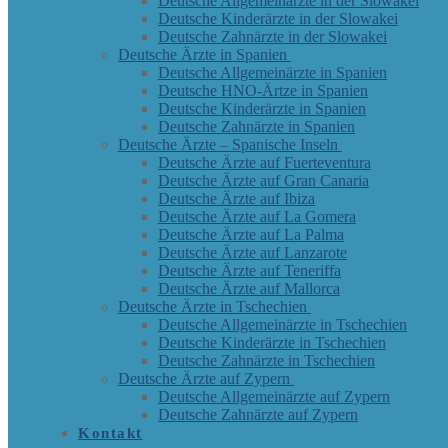
Deutsche Allgemeinärzte in der Slowakei
Deutsche Kinderärzte in der Slowakei
Deutsche Zahnärzte in der Slowakei
Deutsche Ärzte in Spanien
Deutsche Allgemeinärzte in Spanien
Deutsche HNO-Ärtze in Spanien
Deutsche Kinderärzte in Spanien
Deutsche Zahnärzte in Spanien
Deutsche Ärzte – Spanische Inseln
Deutsche Ärzte auf Fuerteventura
Deutsche Ärzte auf Gran Canaria
Deutsche Ärzte auf Ibiza
Deutsche Ärzte auf La Gomera
Deutsche Ärzte auf La Palma
Deutsche Ärzte auf Lanzarote
Deutsche Ärzte auf Teneriffa
Deutsche Ärzte auf Mallorca
Deutsche Ärzte in Tschechien
Deutsche Allgemeinärzte in Tschechien
Deutsche Kinderärzte in Tschechien
Deutsche Zahnärzte in Tschechien
Deutsche Ärzte auf Zypern
Deutsche Allgemeinärzte auf Zypern
Deutsche Zahnärzte auf Zypern
Kontakt