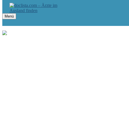
Menü
STARTSEITE
ARZTSUCHE
LÄNDER-ARZTSUCHE
DEUTSCHE ÄRZTE IN FINNLAND
DEUTSCHE ÄRZTE IN FRANKREICH
DEUTSCHE ALLGEMEINÄRZTE IN FRANKREICH
DEUTSCHE HNO-ÄRTZE IN FRANKREICH
DEUTSCHE KINDERÄRZTE IN FRANKREICH
DEUTSCHE ZAHNÄRZTE IN FRANKREICH