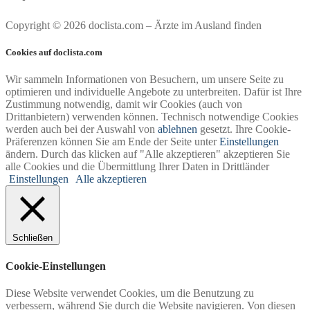
Copyright © 2026 doclista.com – Ärzte im Ausland finden
Cookies auf doclista.com
Wir sammeln Informationen von Besuchern, um unsere Seite zu
optimieren und individuelle Angebote zu unterbreiten. Dafür ist Ihre
Zustimmung notwendig, damit wir Cookies (auch von
Drittanbietern) verwenden können. Technisch notwendige Cookies
werden auch bei der Auswahl von
ablehnen
gesetzt. Ihre Cookie-
Präferenzen können Sie am Ende der Seite unter
Einstellungen
ändern. Durch das klicken auf "Alle akzeptieren" akzeptieren Sie
alle Cookies und die Übermittlung Ihrer Daten in Drittländer
Einstellungen
Alle akzeptieren
Schließen
Cookie-Einstellungen
Diese Website verwendet Cookies, um die Benutzung zu
verbessern, während Sie durch die Website navigieren. Von diesen