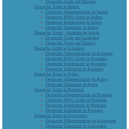
Deutsche Ärzte auf Rhodos
Deutsche Ärzte in Italien
Deutsche Allgemeinärzte in Italien
Deutsche HNO-Ärtze in Italien
Deutsche Kinderärzte in Italien
Deutsche Zahnärzte in Italien
Deutsche Ärzte – Italienische Inseln
Deutsche Ärzte auf Sardinien
Deutsche Ärzte auf Sizilien
Deutsche Ärzte in Kroatien
Deutsche Allgemeinärzte in Kroatien
Deutsche HNO-Ärtze in Kroatien
Deutsche Kinderärzte in Kroatien
Deutsche Zahnärzte in Kroatien
Deutsche Ärzte in Polen
Deutsche Allgemeinärzte in Polen
Deutsche Zahnärzte in Polen
Deutsche Ärzte in Portugal
Deutsche Allgemeinärzte in Portugal
Deutsche HNO-Ärtze in Portugal
Deutsche Kinderärzte in Portugal
Deutsche Zahnärzte in Portugal
Deutsche Ärzte in Schweden
Deutsche Allgemeinärzte in Schweden
Deutsche Zahnärzte in Schweden