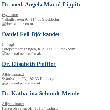
Dr. med. Angela Marré-Lippitz
Psychatrie
Valhallavägen 91, 114 86 Stockholm
Daniel Fell Björkander
Chirugie
Ortopedmottagningen, K54, 141 86 Stockholm
Dr. Elisabeth Pfeiffer
Allgemeinarzt
Svärdvägen 3B, 182 33 Danderyd
Dr. Katharina Schmidt-Mende
Allgemeinarzt
Herserudsvägen 5B, 181 34 Lidingö