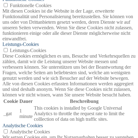
Funktionelle Cookies
Mit diesen Cookies ist die Website in der Lage, erweiterte
Funktionalität und Personalisierung bereitzustellen. Sie können von
uns oder von Drittanbietern gesetzt werden, deren Dienste wir auf
unseren Seiten verwenden. Wenn Sie diese Cookies nicht zulassen,
funktionieren einige oder alle dieser Dienste möglicherweise nicht
einwandfrei.
Leistungs-Cookies
Leistungs-Cookies
Diese Cookies ermöglichen es uns, Besuche und Verkehrsquellen zu
zählen, damit wir die Leistung unserer Website messen und
verbessern können. Sie unterstützen uns bei der Beantwortung der
Fragen, welche Seiten am beliebtesten sind, welche am wenigsten
genutzt werden und wie sich Besucher auf der Website bewegen.
Alle von diesen Cookies erfassten Informationen werden aggregiert
und sind deshalb anonym. Wenn Sie diese Cookies nicht zulassen,
können wir nicht wissen, wann Sie unsere Website besucht haben.
Cookie
Dauer
Beschreibung
This cookies is installed by Google Universal
1
_gat
Analytics to throttle the request rate to limit the
minute
colllection of data on high traffic sites.
Analytische Cookies
Analytische Cookies
Wir setzen Cookies ein, um Ihr Nutzerverhalten besser zu verstehen