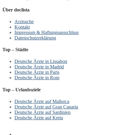
Über doclista
Arztsuche
Kontakt
Impressum & Haftungsausschluss
Datenschutzerklärung
Top – Städte
Deutsche Ärzte in Lissabon
Deutsche Ärzte in Madrid
Deutsche Ärzte in Paris
Deutsche Ärzte in Rom
Top – Urlaubsziele
Deutsche Ärzte auf Mallorca
Deutsche Ärzte auf Gran Canaria
Deutsche Ärzte auf Sardinien
Deutsche Ärzte auf Kreta