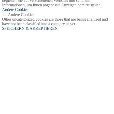
begleiten Sie auf verschiedenen Websites und sammeln
Informationen, um Ihnen angepasste Anzeigen bereitzustellen.
Andere Cookies
Andere Cookies
Other uncategorized cookies are those that are being analyzed and
have not been classified into a category as yet.
SPEICHERN & AKZEPTIEREN