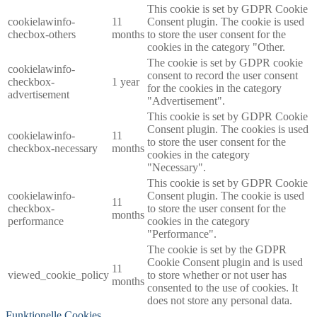
This cookie is set by GDPR Cookie
cookielawinfo-
11
Consent plugin. The cookie is used
checbox-others
months
to store the user consent for the
cookies in the category "Other.
The cookie is set by GDPR cookie
cookielawinfo-
consent to record the user consent
checkbox-
1 year
for the cookies in the category
advertisement
"Advertisement".
This cookie is set by GDPR Cookie
Consent plugin. The cookies is used
cookielawinfo-
11
to store the user consent for the
checkbox-necessary
months
cookies in the category
"Necessary".
This cookie is set by GDPR Cookie
cookielawinfo-
Consent plugin. The cookie is used
11
checkbox-
to store the user consent for the
months
performance
cookies in the category
"Performance".
The cookie is set by the GDPR
Cookie Consent plugin and is used
11
viewed_cookie_policy
to store whether or not user has
months
consented to the use of cookies. It
does not store any personal data.
Funktionelle Cookies