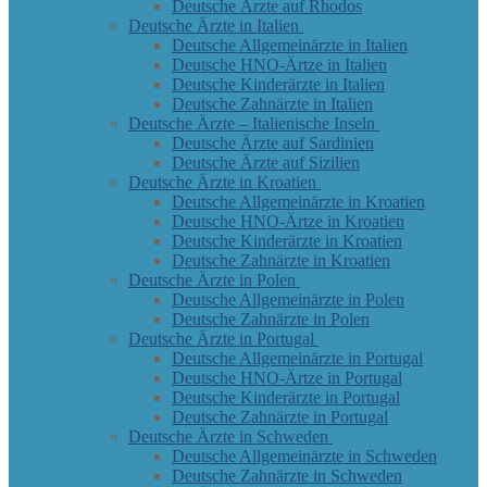
Deutsche Ärzte auf Rhodos
Deutsche Ärzte in Italien
Deutsche Allgemeinärzte in Italien
Deutsche HNO-Ärtze in Italien
Deutsche Kinderärzte in Italien
Deutsche Zahnärzte in Italien
Deutsche Ärzte – Italienische Inseln
Deutsche Ärzte auf Sardinien
Deutsche Ärzte auf Sizilien
Deutsche Ärzte in Kroatien
Deutsche Allgemeinärzte in Kroatien
Deutsche HNO-Ärtze in Kroatien
Deutsche Kinderärzte in Kroatien
Deutsche Zahnärzte in Kroatien
Deutsche Ärzte in Polen
Deutsche Allgemeinärzte in Polen
Deutsche Zahnärzte in Polen
Deutsche Ärzte in Portugal
Deutsche Allgemeinärzte in Portugal
Deutsche HNO-Ärtze in Portugal
Deutsche Kinderärzte in Portugal
Deutsche Zahnärzte in Portugal
Deutsche Ärzte in Schweden
Deutsche Allgemeinärzte in Schweden
Deutsche Zahnärzte in Schweden