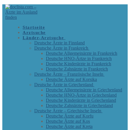
Zum
Menü
Schließen
Inhalt
springen
Startseite
Arztsuche
Länder-Arztsuche
Deutsche Ärzte in Finnland
Deutsche Ärzte in Frankreich
Deutsche Allgemeinärzte in Frankreich
Deutsche HNO-Ärtze in Frankreich
Deutsche Kinderärzte in Frankreich
Deutsche Zahnärzte in Frankreich
Deutsche Ärzte – Französische Inseln
Deutsche Ärzte auf Korsika
Deutsche Ärzte in Griechenland
Deutsche Allgemeinärzte in Griechenland
Deutsche HNO-Ärtze in Griechenland
Deutsche Kinderärzte in Griechenland
Deutsche Zahnärzte in Griechenland
Deutsche Ärzte – Griechische Inseln
Deutsche Ärzte auf Korfu
Deutsche Ärzte auf Kos
Deutsche Ärzte auf Kreta