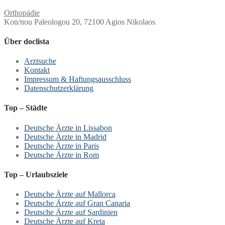
Orthopädie
Kon/nou Paleologou 20, 72100 Agios Nikolaos
Über doclista
Arztsuche
Kontakt
Impressum & Haftungsausschluss
Datenschutzerklärung
Top – Städte
Deutsche Ärzte in Lissabon
Deutsche Ärzte in Madrid
Deutsche Ärzte in Paris
Deutsche Ärzte in Rom
Top – Urlaubsziele
Deutsche Ärzte auf Mallorca
Deutsche Ärzte auf Gran Canaria
Deutsche Ärzte auf Sardinien
Deutsche Ärzte auf Kreta