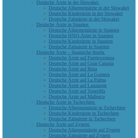
Deutsche Ärzte in der Slowakei
Deutsche Allgemeinärzte in der Slowakei
Deutsche Kinderärzte in der Slowakei
Deutsche Zahnärzte in der Slowakei
Deutsche Ärzte in Spanien
Deutsche Allgemeinärzte in Spanien
Deutsche HNO-Ärtze in Spanien
Deutsche Kinderärzte in Spanien
Deutsche Zahnärzte in Spanien
Deutsche Ärzte – Spanische Inseln
Deutsche Ärzte auf Fuerteventura
Deutsche Ärzte auf Gran Canaria
Deutsche Ärzte auf Ibiza
Deutsche Ärzte auf La Gomera
Deutsche Ärzte auf La Palma
Deutsche Ärzte auf Lanzarote
Deutsche Ärzte auf Teneriffa
Deutsche Ärzte auf Mallorca
Deutsche Ärzte in Tschechien
Deutsche Allgemeinärzte in Tschechien
Deutsche Kinderärzte in Tschechien
Deutsche Zahnärzte in Tschechien
Deutsche Ärzte auf Zypern
Deutsche Allgemeinärzte auf Zypern
Deutsche Zahnärzte auf Zypern