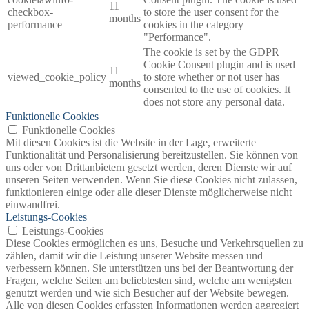
11
checkbox-
to store the user consent for the
months
performance
cookies in the category
"Performance".
The cookie is set by the GDPR
Cookie Consent plugin and is used
11
viewed_cookie_policy
to store whether or not user has
months
consented to the use of cookies. It
does not store any personal data.
Funktionelle Cookies
Funktionelle Cookies
Mit diesen Cookies ist die Website in der Lage, erweiterte
Funktionalität und Personalisierung bereitzustellen. Sie können von
uns oder von Drittanbietern gesetzt werden, deren Dienste wir auf
unseren Seiten verwenden. Wenn Sie diese Cookies nicht zulassen,
funktionieren einige oder alle dieser Dienste möglicherweise nicht
einwandfrei.
Leistungs-Cookies
Leistungs-Cookies
Diese Cookies ermöglichen es uns, Besuche und Verkehrsquellen zu
zählen, damit wir die Leistung unserer Website messen und
verbessern können. Sie unterstützen uns bei der Beantwortung der
Fragen, welche Seiten am beliebtesten sind, welche am wenigsten
genutzt werden und wie sich Besucher auf der Website bewegen.
Alle von diesen Cookies erfassten Informationen werden aggregiert