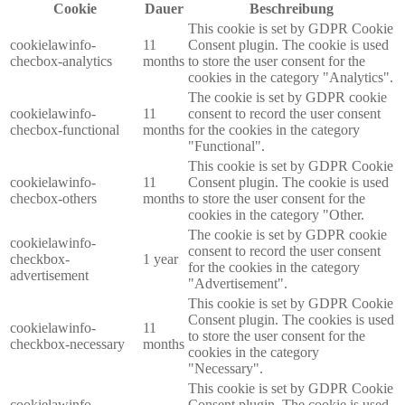
Cookie
Dauer
Beschreibung
This cookie is set by GDPR Cookie
cookielawinfo-
11
Consent plugin. The cookie is used
checbox-analytics
months
to store the user consent for the
cookies in the category "Analytics".
The cookie is set by GDPR cookie
cookielawinfo-
11
consent to record the user consent
checbox-functional
months
for the cookies in the category
"Functional".
This cookie is set by GDPR Cookie
cookielawinfo-
11
Consent plugin. The cookie is used
checbox-others
months
to store the user consent for the
cookies in the category "Other.
The cookie is set by GDPR cookie
cookielawinfo-
consent to record the user consent
checkbox-
1 year
for the cookies in the category
advertisement
"Advertisement".
This cookie is set by GDPR Cookie
Consent plugin. The cookies is used
cookielawinfo-
11
to store the user consent for the
checkbox-necessary
months
cookies in the category
"Necessary".
This cookie is set by GDPR Cookie
cookielawinfo-
Consent plugin. The cookie is used