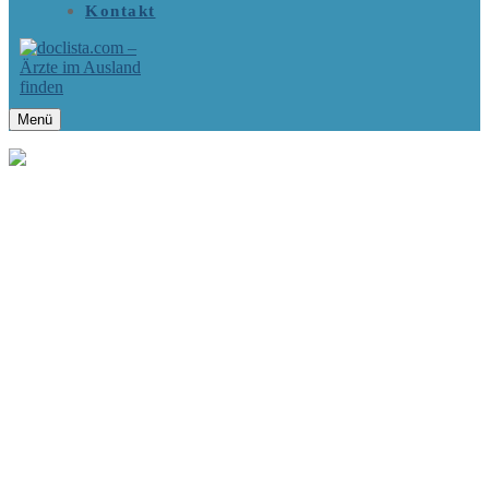
Kontakt
Menü
STARTSEITE
ARZTSUCHE
LÄNDER-ARZTSUCHE
DEUTSCHE ÄRZTE IN FINNLAND
DEUTSCHE ÄRZTE IN FRANKREICH
DEUTSCHE ALLGEMEINÄRZTE IN FRANKREICH
DEUTSCHE HNO-ÄRTZE IN FRANKREICH
DEUTSCHE KINDERÄRZTE IN FRANKREICH
DEUTSCHE ZAHNÄRZTE IN FRANKREICH