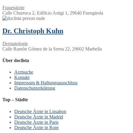
Frauenärzte
Calle Churruca 2, Edificio Astigi 1, 29640 Fuengirola
Dr. Christoph Kuhn
Dermatologie
Calle Ramón Gómez de la Serna 22, 29602 Marbella
Über doclista
Arztsuche
Kontakt
Impressum & Haftungsausschluss
Datenschutzerklärung
Top – Städte
Deutsche Ärzte in Lissabon
Deutsche Ärzte in Madrid
Deutsche Ärzte in Paris
Deutsche Ärzte in Rom