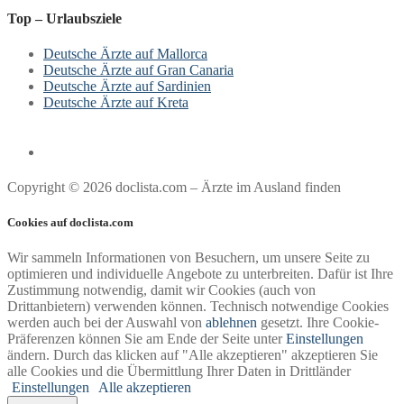
Top – Urlaubsziele
Deutsche Ärzte auf Mallorca
Deutsche Ärzte auf Gran Canaria
Deutsche Ärzte auf Sardinien
Deutsche Ärzte auf Kreta
Copyright © 2026 doclista.com – Ärzte im Ausland finden
Cookies auf doclista.com
Wir sammeln Informationen von Besuchern, um unsere Seite zu
optimieren und individuelle Angebote zu unterbreiten. Dafür ist Ihre
Zustimmung notwendig, damit wir Cookies (auch von
Drittanbietern) verwenden können. Technisch notwendige Cookies
werden auch bei der Auswahl von
ablehnen
gesetzt. Ihre Cookie-
Präferenzen können Sie am Ende der Seite unter
Einstellungen
ändern. Durch das klicken auf "Alle akzeptieren" akzeptieren Sie
alle Cookies und die Übermittlung Ihrer Daten in Drittländer
Einstellungen
Alle akzeptieren