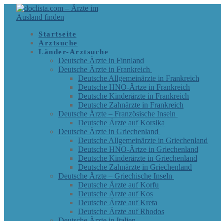
Zum
Menü
Schließen
Inhalt
springen
Startseite
Arztsuche
Länder-Arztsuche
Deutsche Ärzte in Finnland
Deutsche Ärzte in Frankreich
Deutsche Allgemeinärzte in Frankreich
Deutsche HNO-Ärtze in Frankreich
Deutsche Kinderärzte in Frankreich
Deutsche Zahnärzte in Frankreich
Deutsche Ärzte – Französische Inseln
Deutsche Ärzte auf Korsika
Deutsche Ärzte in Griechenland
Deutsche Allgemeinärzte in Griechenland
Deutsche HNO-Ärtze in Griechenland
Deutsche Kinderärzte in Griechenland
Deutsche Zahnärzte in Griechenland
Deutsche Ärzte – Griechische Inseln
Deutsche Ärzte auf Korfu
Deutsche Ärzte auf Kos
Deutsche Ärzte auf Kreta
Deutsche Ärzte auf Rhodos
Deutsche Ärzte in Italien