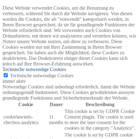
Diese Website verwendet Cookies, um die Benutzung zu
verbessern, während Sie durch die Website navigieren. Von diesen
werden die Cookies, die als "notwendit" kategorisiert werden, in
Ihrem Browser gespeichert, da sie für grundlegende Funktionen der
Website erforderlich sind. Wir verwenden auch Cookies von
Drittanbietern, mit denen wir analysieren und verstehen können, wie
Nutzer unsere Website nutzen, um diese zu verbessern. Diese
Cookies werden nur mit Ihrer Zustimmung in Ihrem Browser
gespeichert. Sie haben auch die Möglichkeit, diese Cookies zu
deaktivieren. Das Deaktivieren einiger dieser Cookies kann sich
jedoch auf Ihre Browser-Erfahrung auswirken.
Technische notwendige Cookies
Technische notwendige Cookies
immer aktiv
Notwendige Cookies sind unbedingt erforderlich, damit die Website
ordnungsgemäß funktioniert. Diese Cookies gewährleisten anonym
grundlegende Funktionen und Sicherheitsmerkmale der Website.
Cookie
Dauer
Beschreibung
This cookie is set by GDPR Cookie
cookielawinfo-
11
Consent plugin. The cookie is used
checbox-analytics
months
to store the user consent for the
cookies in the category "Analytics".
The cookie is set by GDPR cookie