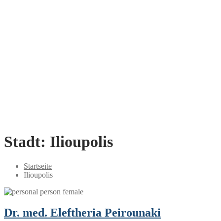
DEUTSCHE ALLGEMEINÄRZTE IN TSCHECHIEN
DEUTSCHE KINDERÄRZTE IN TSCHECHIEN
DEUTSCHE ZAHNÄRZTE IN TSCHECHIEN
DEUTSCHE ÄRZTE AUF ZYPERN
DEUTSCHE ALLGEMEINÄRZTE AUF ZYPERN
DEUTSCHE ZAHNÄRZTE AUF ZYPERN
KONTAKT
Stadt:
Ilioupolis
Startseite
Ilioupolis
Dr. med. Eleftheria Peirounaki