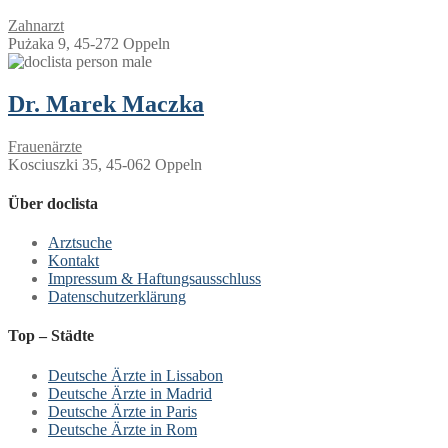
Zahnarzt
Pużaka 9, 45-272 Oppeln
Dr. Marek Maczka
Frauenärzte
Kosciuszki 35, 45-062 Oppeln
Über doclista
Arztsuche
Kontakt
Impressum & Haftungsausschluss
Datenschutzerklärung
Top – Städte
Deutsche Ärzte in Lissabon
Deutsche Ärzte in Madrid
Deutsche Ärzte in Paris
Deutsche Ärzte in Rom