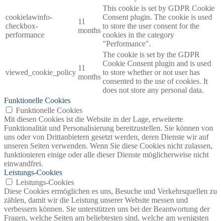
This cookie is set by GDPR Cookie
cookielawinfo-
Consent plugin. The cookie is used
11
checkbox-
to store the user consent for the
months
performance
cookies in the category
"Performance".
The cookie is set by the GDPR
Cookie Consent plugin and is used
11
viewed_cookie_policy
to store whether or not user has
months
consented to the use of cookies. It
does not store any personal data.
Funktionelle Cookies
Funktionelle Cookies
Mit diesen Cookies ist die Website in der Lage, erweiterte
Funktionalität und Personalisierung bereitzustellen. Sie können von
uns oder von Drittanbietern gesetzt werden, deren Dienste wir auf
unseren Seiten verwenden. Wenn Sie diese Cookies nicht zulassen,
funktionieren einige oder alle dieser Dienste möglicherweise nicht
einwandfrei.
Leistungs-Cookies
Leistungs-Cookies
Diese Cookies ermöglichen es uns, Besuche und Verkehrsquellen zu
zählen, damit wir die Leistung unserer Website messen und
verbessern können. Sie unterstützen uns bei der Beantwortung der
Fragen, welche Seiten am beliebtesten sind, welche am wenigsten