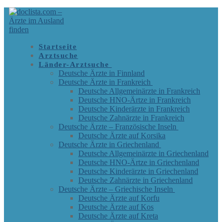
Zum
Menü
Schließen
Inhalt
springen
Startseite
Arztsuche
Länder-Arztsuche
Deutsche Ärzte in Finnland
Deutsche Ärzte in Frankreich
Deutsche Allgemeinärzte in Frankreich
Deutsche HNO-Ärtze in Frankreich
Deutsche Kinderärzte in Frankreich
Deutsche Zahnärzte in Frankreich
Deutsche Ärzte – Französische Inseln
Deutsche Ärzte auf Korsika
Deutsche Ärzte in Griechenland
Deutsche Allgemeinärzte in Griechenland
Deutsche HNO-Ärtze in Griechenland
Deutsche Kinderärzte in Griechenland
Deutsche Zahnärzte in Griechenland
Deutsche Ärzte – Griechische Inseln
Deutsche Ärzte auf Korfu
Deutsche Ärzte auf Kos
Deutsche Ärzte auf Kreta