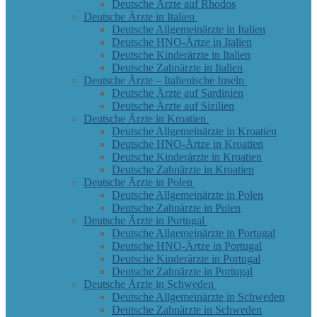
Deutsche Ärzte auf Rhodos
Deutsche Ärzte in Italien
Deutsche Allgemeinärzte in Italien
Deutsche HNO-Ärtze in Italien
Deutsche Kinderärzte in Italien
Deutsche Zahnärzte in Italien
Deutsche Ärzte – Italienische Inseln
Deutsche Ärzte auf Sardinien
Deutsche Ärzte auf Sizilien
Deutsche Ärzte in Kroatien
Deutsche Allgemeinärzte in Kroatien
Deutsche HNO-Ärtze in Kroatien
Deutsche Kinderärzte in Kroatien
Deutsche Zahnärzte in Kroatien
Deutsche Ärzte in Polen
Deutsche Allgemeinärzte in Polen
Deutsche Zahnärzte in Polen
Deutsche Ärzte in Portugal
Deutsche Allgemeinärzte in Portugal
Deutsche HNO-Ärtze in Portugal
Deutsche Kinderärzte in Portugal
Deutsche Zahnärzte in Portugal
Deutsche Ärzte in Schweden
Deutsche Allgemeinärzte in Schweden
Deutsche Zahnärzte in Schweden