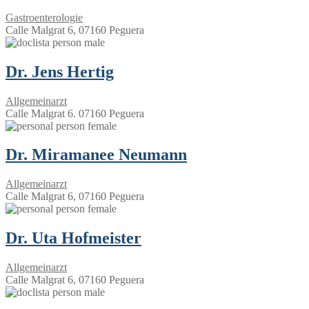
Gastroenterologie
Calle Malgrat 6, 07160 Peguera
Dr. Jens Hertig
Allgemeinarzt
Calle Malgrat 6. 07160 Peguera
Dr. Miramanee Neumann
Allgemeinarzt
Calle Malgrat 6, 07160 Peguera
Dr. Uta Hofmeister
Allgemeinarzt
Calle Malgrat 6, 07160 Peguera