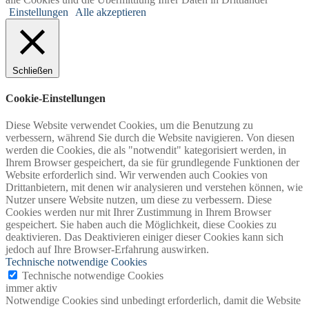
Einstellungen
Alle akzeptieren
Schließen
Cookie-Einstellungen
Diese Website verwendet Cookies, um die Benutzung zu
verbessern, während Sie durch die Website navigieren. Von diesen
werden die Cookies, die als "notwendit" kategorisiert werden, in
Ihrem Browser gespeichert, da sie für grundlegende Funktionen der
Website erforderlich sind. Wir verwenden auch Cookies von
Drittanbietern, mit denen wir analysieren und verstehen können, wie
Nutzer unsere Website nutzen, um diese zu verbessern. Diese
Cookies werden nur mit Ihrer Zustimmung in Ihrem Browser
gespeichert. Sie haben auch die Möglichkeit, diese Cookies zu
deaktivieren. Das Deaktivieren einiger dieser Cookies kann sich
jedoch auf Ihre Browser-Erfahrung auswirken.
Technische notwendige Cookies
Technische notwendige Cookies
immer aktiv
Notwendige Cookies sind unbedingt erforderlich, damit die Website